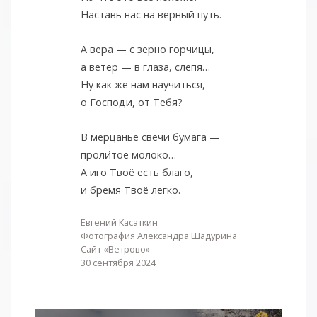
Наставь нас на верный путь.
А вера — с зерно горчицы,
а ветер — в глаза, слепя…
Ну как же нам научиться,
о Господи, от Тебя?
В мерцанье свечи бумага —
проли
тое молоко…
А иго Твоё есть благо,
и бремя Твоё легко.
Евгений Касаткин
Фотография Александра Шадурина
Сайт «Ветрово»
30 сентября 2024