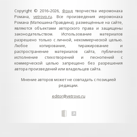
Copyright © 2016–2026,
Фонд
творчества иеромонаха
Романа,
vetrovo.ru
. Все произведения иеромонаха
Романа (Матюшина-Правдина), размещённые на сайте,
являются объектами авторского права и защищены
законодательством. Использование материалов
разрешено только с личной, некоммерческой целью.
Любое копирование, тиражирование и
распространение материалов сайта, публичное
исполнение стихотворений и песнопений с
коммерческой целью запрещено без разрешения
автора произведений или владельцев сайта.
Мнение авторов может не совпадать с позицией
редакции.
editor@vetrovo.ru
// // //Ftakar - disabled. //
//
// // // // // // // // // // // // // //
//
// // // // // // // // // // // // // // // // Раздел «Песнопения».