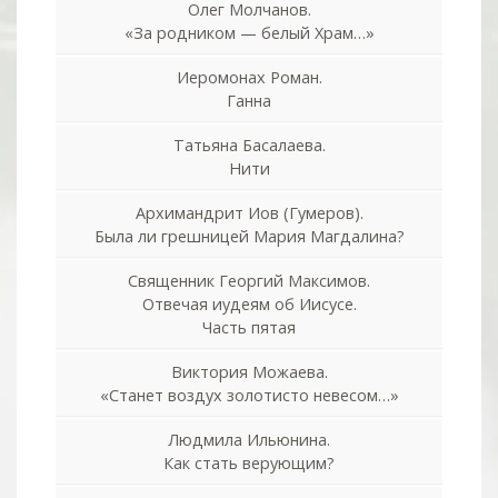
Олег Молчанов.
«За родником — белый Храм…»
Иеромонах Роман.
Ганна
Татьяна Басалаева.
Нити
Архимандрит Иов (Гумеров).
Была ли грешницей Мария Магдалина?
Священник Георгий Максимов.
Отвечая иудеям об Иисусе.
Часть пятая
Виктория Можаева.
«Станет воздух золотисто невесом…»
Людмила Ильюнина.
Как стать верующим?