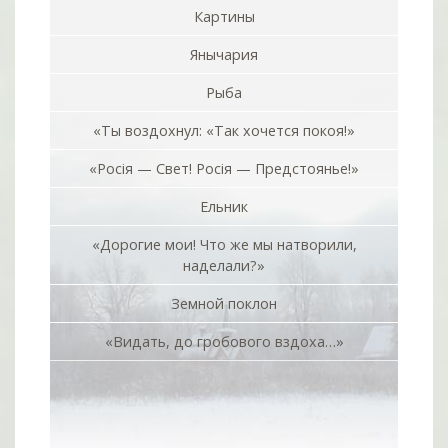
Картины
Янычария
Рыба
«Ты воздохнул: «Так хочется покоя!»
«Росiя — Свет! Росiя — Предстоянье!»
Ельник
«Дорогие мои! Что же мы натворили,
наделали?»
Земной поклон
«Видать, до гробового вздоха…»