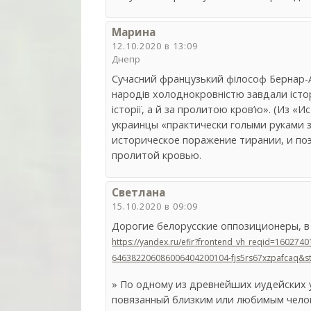
Марина
12.10.2020 в 13:09
Днепр
Сучасний французький філософ Бернар-Ан
народів холоднокровністю завдали істори
історії, а й за пролитою кров’ю». (Из 
украинцы «практически голыми руками 
историческое поражение тирании, и поэ
пролитой кровью.
Светлана
15.10.2020 в 09:09
Дорогие белорусские оппозиционеры, в 
https://yandex.ru/efir?frontend_vh_reqid=160
646382206086006404200104-fjs5rs67xzpafcaq&s
» По одному из древнейших иудейских у
повязанный близким или любимым челов