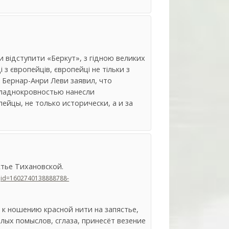
 відступити «Беркут», з гідною великих
 з європейців, європейці не тільки з
ф Бернар-Анри Леви заявил, что
хладнокровностью нанесли
ейцы, не только исторически, а и за
стье Тихановской.
qid=1602740138888788-
 к ношению красной нити на запястье,
ых помыслов, сглаза, принесёт везение