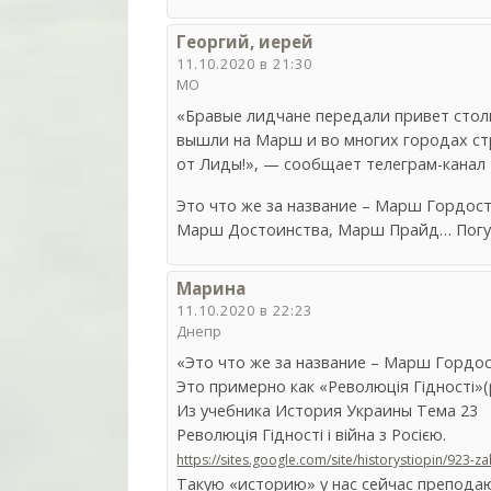
Георгий, иерей
11.10.2020 в 21:30
МО
«Бравые лидчане передали привет стол
вышли на Марш и во многих городах с
от Лиды!», — сообщает телеграм-канал 
Это что же за название – Марш Гордост
Марш Достоинства, Марш Прайд… Погу
Марина
11.10.2020 в 22:23
Днепр
«Это что же за название – Марш Гордос
Это примерно как «Революція Гідності»
Из учебника История Украины Тема 23
Революція Гідності і війна з Росією.
https://sites.google.com/site/historystiopin/923-
Такую «историю» у нас сейчас преподаю