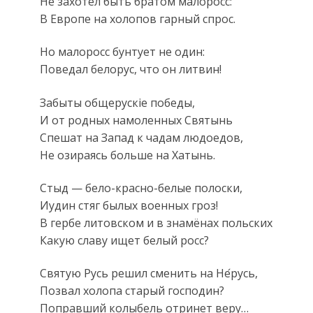
Не захотел быть братом малоросс:
В Европе на холопов гарный спрос.
Но малоросс бунтует не один:
Поведал белорус, что он литвин!
Забыты общерускiе победы,
И от родных намоленных Святынь
Спешат на Запад к чадам людоедов,
Не озираясь больше на Хатынь.
Стыд — бело-красно-белые полоски,
Иудин стяг былых военных гроз!
В гербе литовском и в знамёнах польских
Какую славу ищет белый росс?
Святую Русь решил сменить на Не
русь,
Позвал холопа старый господин?
Поправший колыбель отринет веру…