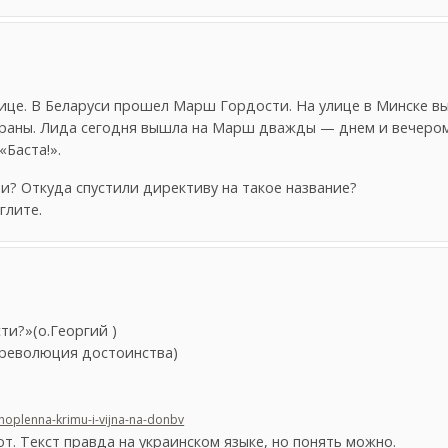
ице. В Беларуси прошел Марш Гордости. На улице в Минске в
траны. Лида сегодня вышла на Марш дважды — днем и вечеро
«Баста!».
и? Откуда спустили директиву на такое название?
глите.
ти?»(о.Георгий )
(революция достоинства)
zahoplenna-krimu-i-vijna-na-donbv
т. Текст правда на украинском языке, но понять можно.