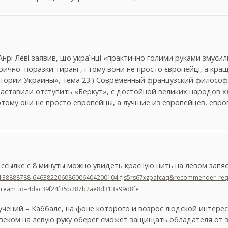
рі Леві заявив, що українці «практично голими руками змусили
чної поразки тиранії, і тому вони не просто європейці, а кращі
«Истории Украины», тема 23.) Современный французский филосо
заставили отступить «Беркут», с достойной великих народов 
тому они не просто европейцы, а лучшие из европейцев, европ
ссылке с 8 минуты можно увидеть красную нить на левом запя
2740138888788-646382206086006404200104-fjs5rs67xzpafcaq&recommender_re
tream_id=4dac39f24f35b287b2ae8d313a99d8fe
чений – Каббале, на фоне которого и возрос людской интерес
еком на левую руку оберег сможет защищать обладателя от зл