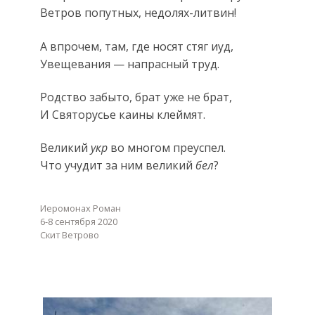
Ветров попутных, недолях-литвин!
А впрочем, там, где носят стяг иуд,
Увещевания — напрасный труд.
Родство забыто, брат уже не брат,
И Святорусье каины клеймят.
Великий
укр
во многом преуспел.
Что учудит за ним великий
бел
?
Иеромонах Роман
6-8 сентября 2020
Скит Ветрово