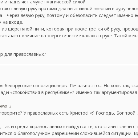
ти и наделяет амулет магической силой.
тают левую руку вратами для негативной энергии в ауру челов
 – через левую руку, поэтому и обезопасить следует именно е
 на входе.
 из шерстяной нити, которая при носке трётся об руку, пров
казывают влияние на энергетические каналы в руке. Такой ме
р для православных?
оя белорусские оппозиционеры. Печально это… Но коль так, ск
ради «спокойствия в республике»? Именно так аргументирова
_news~3
оворите? У православных есть Христос! «Я Господь, Бог твой 
, так и среди «православных» найдутся те, кто ставит свечи с
литься о благополучном разрешении сложившейся ситуации. В