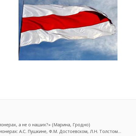
онерах, а не о наших?» (Марина, Гродно)
онерах: А.С. Пушкине, Ф.М. Достоевском, Л.Н. Толстом…