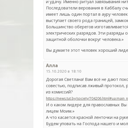
и удачу. Именно ритуал завязывания ни
Последователи верования в Каббалу счи
имеет лишь один портал в ауру человека
выступает своего рода границей, замком
Большинство оберегов изготавливается
электрических разрядов. Эти разряды о
защитной оболочки вокруг человека.»
Вы думаете этот человек хороший лиде
Алла
15.10.2020 в 18:10
Дорогая Светлана! Вам всё не дают пок
совестью, подписав лживый протокол, 
из комиссий?
https://news.tut.by/society/704206.html#ua:main
И о каком лидере для православных Вы г
лицем Моим.»
А что касается красной ленточки на руке
Будем уповать на Господа нашего и мо