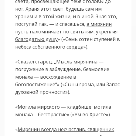
света, просвещающее тебя с головы до
ног. Храня этот свет, будешь сам им
храним и в этой жизни, и в иной. Зная это,
поступай так, — и спасешься,
а мирянин
пусть паломничает по святыням, укрепляя
благодатью душу
» («Семь сотен ступеней в
небеса собственного сердца»).
«Сказал старец: „Мысль мирянина —
погружение в заблуждение, безмолвие
монаха — восхождение в
богопостижение“» («Сыны грома, или Запас
духовной прочности»).
«Могила мирского — кладбище, могила
монаха – бесстрастие» («Ум во Христе»).
«
Мирянин всегда несчастлив, священник