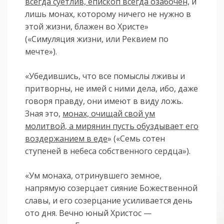
всегда суетлив, епископ всегда озабочен,
и
лишь монах, которому ничего не нужно в
этой жизни, блажен во Христе»
(«Симуляция жизни, или Реквием по
мечте»).
«Убедившись, что все помыслы лживы и
притворны, не имей с ними дела, ибо, даже
говоря правду, они имеют в виду ложь.
Зная это,
монах, очищай свой ум
молитвой, а мирянин пусть обуздывает его
воздержанием в еде
» («Семь сотен
ступеней в небеса собственного сердца»).
«Ум монаха, отринувшего земное,
напрямую созерцает сияние Божественной
славы, и его созерцание усиливается день
ото дня. Вечно юный Христос —