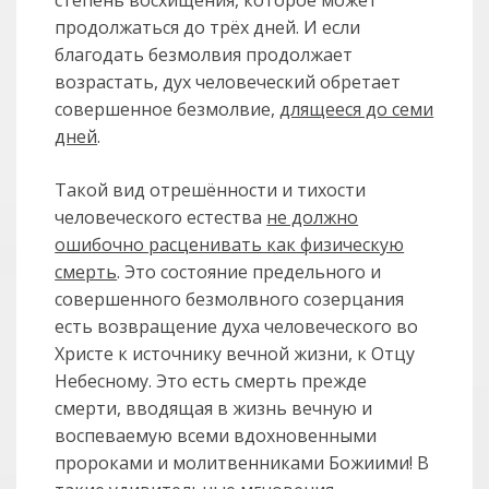
степень восхищения, которое может
продолжаться до трёх дней. И если
благодать безмолвия продолжает
возрастать, дух человеческий обретает
совершенное безмолвие,
длящееся до семи
дней
.
Такой вид отрешённости и тихости
человеческого естества
не должно
ошибочно расценивать как физическую
смерть
. Это состояние предельного и
совершенного безмолвного созерцания
есть возвращение духа человеческого во
Христе к источнику вечной жизни, к Отцу
Небесному. Это есть смерть прежде
смерти, вводящая в жизнь вечную и
воспеваемую всеми вдохновенными
пророками и молитвенниками Божиими! В