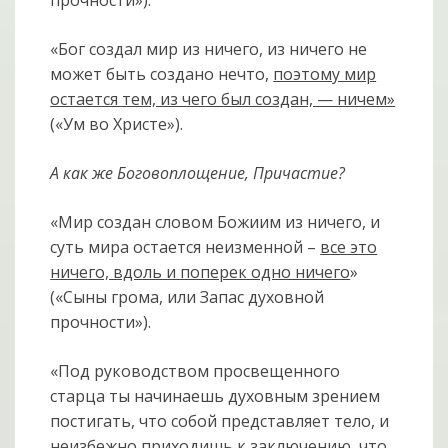
прочности»).
«Бог создал мир из ничего, из ничего не
может быть создано нечто,
поэтому мир
остается тем, из чего был создан, — ничем»
(«Ум во Христе»).
А как же Боговоплощение, Причастие?
«Мир создан словом Божиим из ничего, и
суть мира остается неизменной –
все это
ничего, вдоль и поперек одно ничего
»
(«Сыны грома, или Запас духовной
прочности»).
«Под руководством просвещенного
старца ты начинаешь духовным зрением
постигать, что собой представляет тело, и
неизбежно приходишь к заключению, что