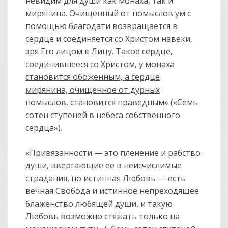
невидим для души как монаха, так и
мирянина. Очищенный от помыслов ум с
помощью благодати возвращается в
сердце и соединяется со Христом навеки,
зря Его лицом к Лицу. Такое сердце,
соединившееся со Христом,
у монаха
становится обоженным, а сердце
мирянина, очищенное от дурных
помыслов, становится праведным
» («Семь
сотен ступеней в небеса собственного
сердца»).
«Привязанности — это пленение и рабство
души, ввергающие ее в неисчислимые
страдания, но истинная Любовь — есть
вечная Свобода и истинное непреходящее
блаженство любящей души, и такую
Любовь возможно стяжать
только на