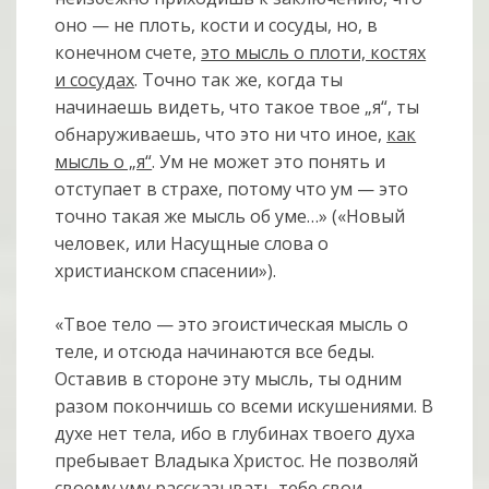
оно — не плоть, кости и сосуды, но, в
конечном счете,
это мысль о плоти, костях
и сосудах
. Точно так же, когда ты
начинаешь видеть, что такое твое „я“, ты
обнаруживаешь, что это ни что иное,
как
мысль о „я“
. Ум не может это понять и
отступает в страхе, потому что ум — это
точно такая же мысль об уме…» («Новый
человек, или Насущные слова о
христианском спасении»).
«Твое тело — это эгоистическая мысль о
теле, и отсюда начинаются все беды.
Оставив в стороне эту мысль, ты одним
разом покончишь со всеми искушениями. В
духе нет тела, ибо в глубинах твоего духа
пребывает Владыка Христос. Не позволяй
своему уму рассказывать тебе свои