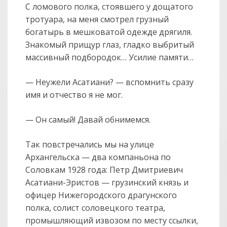
С ломового полка, стоявшего у дощатого
тротуара, на меня смотрел грузный
богатырь в мешковатой одежде дрягиля.
Знакомый прищур глаз, гладко выбритый
массивный подбородок… Усилие памяти…
— Неужели Асатиани? — вспомнить сразу
имя и отчество я не мог.
— Он самый! Давай обнимемся.
Так повстречались мы на улице
Архангельска — два компаньона по
Соловкам 1928 года: Петр Дмитриевич
Асатиани-Эристов — грузинский князь и
офицер Нижегородского драгунского
полка, солист соловецкого театра,
промышляющий извозом по месту ссылки,