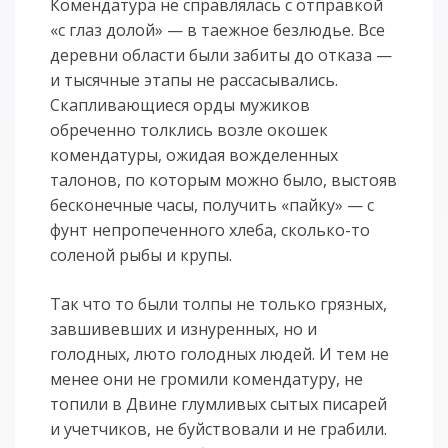
Комендатура не справлялась с отправкой
«с глаз долой» — в таежное безлюдье. Все
деревни области были забиты до отказа —
и тысячные этапы не рассасывались.
Скапливающиеся орды мужиков
обреченно толклись возле окошек
комендатуры, ожидая вожделенных
талонов, по которым можно было, выстояв
бесконечные часы, получить «пайку» — с
фунт непропеченного хлеба, сколько-то
соленой рыбы и крупы.
Так что то были толпы не только грязных,
завшивевших и изнуренных, но и
голодных, люто голодных людей. И тем не
менее они не громили комендатуру, не
топили в Двине глумливых сытых писарей
и учетчиков, не буйствовали и не грабили.