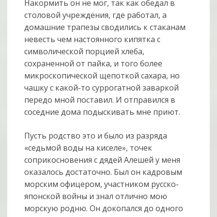
Накормить он не мог, так как обедал в
столовой учреждения, где работал, а
домашние трапезы сводились к стаканам
невесть чем настоянного кипятка с
символической порцией хлеба,
сохраненной от пайка, и того более
микроскопической щепоткой сахара, но
чашку с какой-то суррогатной заваркой
передо мной поставил. И отправился в
соседние дома подыскивать мне приют.
Пусть родство это и было из разряда
«седьмой воды на киселе», точек
соприкосновения с дядей Алешей у меня
оказалось достаточно. Был он кадровым
морским офицером, участником русско-
японской войны и знал отлично мою
морскую родню. Он докопался до одного