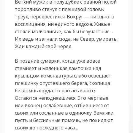
Ветхий мужик в полушубке с рваной полой
торопливо стянул с плешивой головы
треух, перекрестился. Вокруг — ни одного
восклицания, ни единого вздоха. Живые
стояли молчаливые, как бы безучастные…
Их ведь и загнали сюда, на Север, умирать.
Жди каждый свой черед.
В поздние сумерки, когда уже вовсе
стемнеет и маленькая лампочка над
крыльцом комендатуры слабо освещает
плешинку опустевшего берега, скопища
бездомных куда-то рассасываются.
Остаются неподнявшиеся. Это мертвые
или вконец ослабевшие, отбившиеся от
своих или сосланные в одиночку. Земляки,
пусть и бессильные помочь, не покидают
своих до последнего часа…