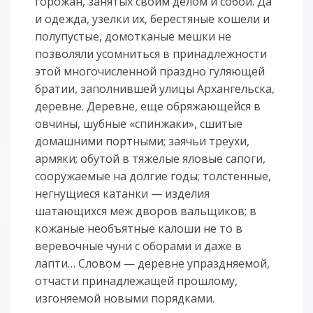
горожан, занятых своим делом и собой. Да
и одежда, узелки их, берестяные кошели и
полупустые, домотканые мешки не
позволяли усомниться в принадлежности
этой многочисленной праздно гуляющей
братии, заполнившей улицы Архангельска,
деревне. Деревне, еще обряжающейся в
овчины, шубные «спинжаки», сшитые
домашними портными; заячьи треухи,
армяки; обутой в тяжелые яловые сапоги,
сооружаемые на долгие годы; толстенные,
негнущиеся катанки — изделия
шатающихся меж дворов вальщиков; в
кожаные необъятные калоши не то в
веревочные чуни с оборами и даже в
лапти… Словом — деревне упраздняемой,
отчасти принадлежащей прошлому,
изгоняемой новыми порядками.