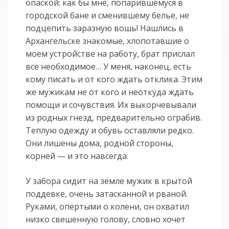
опаской: как бы мне, попарившемуся в
городской бане и сменившему белье, не
подцепить заразную вошь! Нашлись в
Архангельске знакомые, хлопотавшие о
моем устройстве на работу, брат прислал
все необходимое… У меня, наконец, есть
кому писать и от кого ждать отклика. Этим
же мужикам не от кого и неоткуда ждать
помощи и сочувствия. Их выкорчевывали
из родных гнезд, предварительно ограбив.
Теплую одежду и обувь оставляли редко.
Они лишены дома, родной стороны,
корней — и это навсегда.
У забора сидит на земле мужик в крытой
поддевке, очень затасканной и рваной.
Руками, опертыми о колени, он охватил
низко свешенную голову, словно хочет