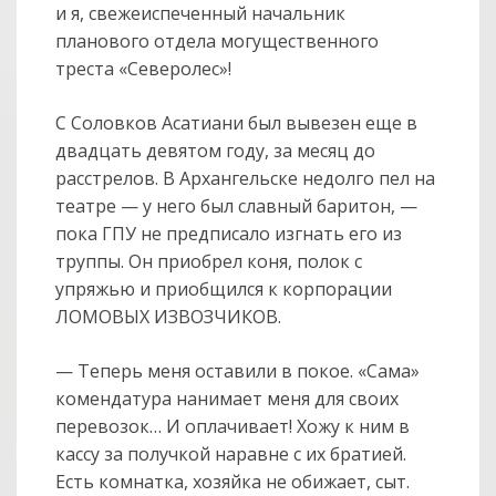
и я, свежеиспеченный начальник
планового отдела могущественного
треста «Северолес»!
С Соловков Асатиани был вывезен еще в
двадцать девятом году, за месяц до
расстрелов. В Архангельске недолго пел на
театре — у него был славный баритон, —
пока ГПУ не предписало изгнать его из
труппы. Он приобрел коня, полок с
упряжью и приобщился к корпорации
ЛОМОВЫХ ИЗВОЗЧИКОВ.
— Теперь меня оставили в покое. «Сама»
комендатура нанимает меня для своих
перевозок… И оплачивает! Хожу к ним в
col
кассу за получкой наравне с их братией.
0
Есть комнатка, хозяйка не обижает, сыт.