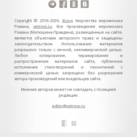
Copyright © 2016–2026,
Фонд
творчества иеромонаха
Романа,
vetrovo.ru
. Все произведения иеромонаха
Романа (Матюшина-Правдина), размещённые на сайте,
являются объектами авторского права и защищены
законодательством. Использование материалов
разрешено только с личной, некоммерческой целью.
Любое копирование, тиражирование и
распространение материалов сайта, публичное
исполнение стихотворений и песнопений с
коммерческой целью запрещено без разрешения
автора произведений или владельцев сайта.
Мнение авторов может не совпадать с позицией
редакции.
editor@vetrovo.ru
// // //Ftakar - disabled. //
//
// // // // // // // // // // // // // //
//