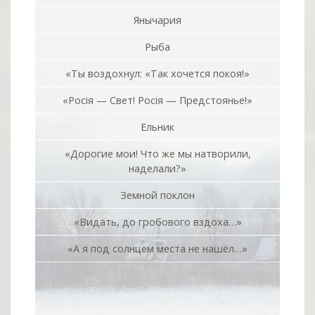
Янычария
Рыба
«Ты воздохнул: «Так хочется покоя!»
«Росiя — Свет! Росiя — Предстоянье!»
Ельник
«Дорогие мои! Что же мы натворили,
наделали?»
Земной поклон
«Видать, до гробового вздоха…»
«А я под солнцем места не нашёл…»