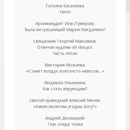
Татьяна Басалаева.
Нити
Архимандрит Иов (Гумеров).
Была ли грешницей Мария Магдалина?
Священник Георгий Максимов.
Отвечая иудеям об Иисусе.
Часть пятая
Виктория Можаева.
«Станет воздух золотисто невесом…»
Людмила Ильюнина.
Как стать верующим?
Святой праведный Алексий Мечёв.
«Какие молитвы угодны Богу?»
Андрей Десницкий.
Глас хлада тонка