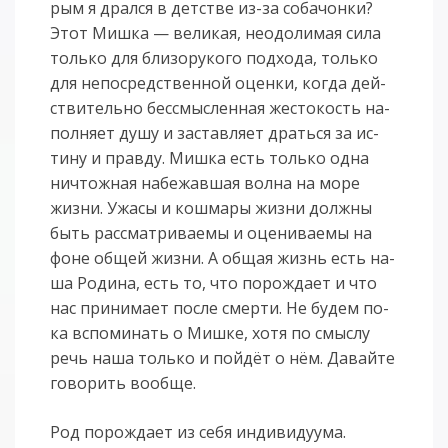
рым я драл­ся в дет­стве из-за со­ба­чон­ки?
Этот Миш­ка — ве­ли­кая, не­одо­ли­мая си­ла
толь­ко для бли­зо­ру­ко­го под­хо­да, толь­ко
для не­по­сред­ствен­ной оцен­ки, ко­гда дей­
стви­тель­но бес­смыс­лен­ная же­сто­кость на­
пол­ня­ет ду­шу и за­став­ля­ет драть­ся за ис­
ти­ну и прав­ду. Миш­ка есть толь­ко од­на
ни­чтож­ная на­бе­жав­шая вол­на на мо­ре
жиз­ни. Ужа­сы и кош­ма­ры жиз­ни долж­ны
быть рас­смат­ри­ва­е­мы и оце­ни­ва­е­мы на
фо­не об­щей жиз­ни. А об­щая жизнь есть на­
ша Ро­ди­на, есть то, что по­рож­да­ет и что
нас при­ни­ма­ет по­сле смер­ти. Не бу­дем по­
ка вспо­ми­нать о Миш­ке, хо­тя по смыс­лу
речь на­ша толь­ко и пой­дёт о нём. Да­вай­те
го­во­рить во­об­ще.
Род порождает из себя индивидуума.