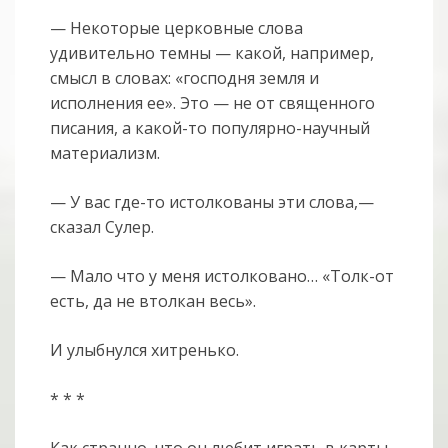
— Некоторые церковные слова
удивительно темны — какой, например,
смысл в словах: «господня земля и
исполнения ее». Это — не от священного
писания, а какой-то популярно-научный
материализм.
— У вас где-то истолкованы эти слова,—
сказал Сулер.
— Мало что у меня истолковано… «Толк-от
есть, да не втолкан весь».
И улыбнулся хитренько.
* * *
Как странно, что он любит играть в карты.