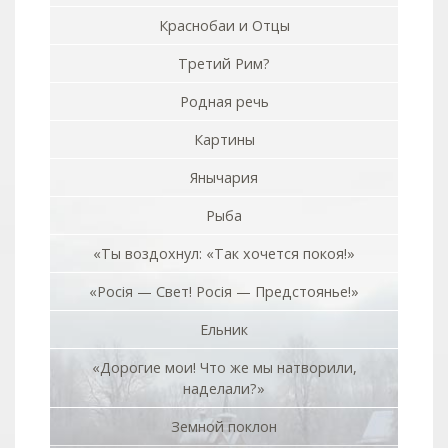
Краснобаи и Отцы
Третий Рим?
Родная речь
Картины
Янычария
Рыба
«Ты воздохнул: «Так хочется покоя!»
«Росiя — Свет! Росiя — Предстоянье!»
Ельник
«Дорогие мои! Что же мы натворили,
наделали?»
Земной поклон