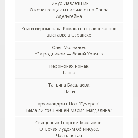
Тимур Давлетшин.
О кочетковцах и письме отца Павла
Адельгейма
Книги иеромонаха Романа на православной
выставке в Саранске
Олег Молчанов.
«За родником — белый Храм…»
Иеромонах Роман.
Ганна
Татьяна Басалаева.
Нити
Архимандрит Иов (Гумеров).
Была ли грешницей Мария Магдалина?
Священник Георгий Максимов.
Отвечая иудеям об Иисусе.
Часть пятая