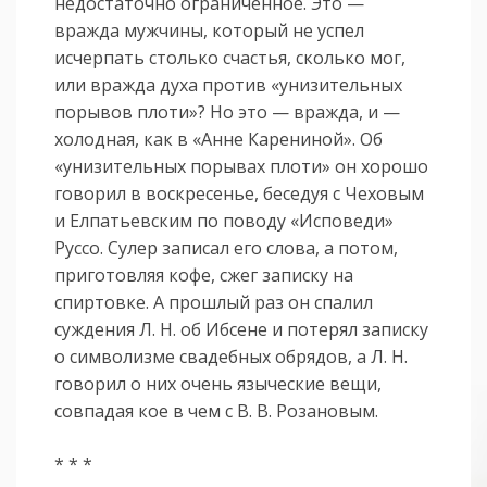
недостаточно ограниченное. Это —
вражда мужчины, который не успел
исчерпать столько счастья, сколько мог,
или вражда духа против «унизительных
порывов плоти»? Но это — вражда, и —
холодная, как в «Анне Карениной». Об
«унизительных порывах плоти» он хорошо
говорил в воскресенье, беседуя с Чеховым
и Елпатьевским по поводу «Исповеди»
Руссо. Сулер записал его слова, а потом,
приготовляя кофе, сжег записку на
спиртовке. А прошлый раз он спалил
суждения Л. Н. об Ибсене и потерял записку
о символизме свадебных обрядов, а Л. Н.
говорил о них очень языческие вещи,
совпадая кое в чем с В. В. Розановым.
* * *