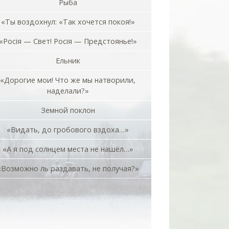
Рыба
«Ты воздохнул: «Так хочется покоя!»
«Росiя — Свет! Росiя — Предстоянье!»
Ельник
«Дорогие мои! Что же мы натворили,
наделали?»
Земной поклон
«Видать, до гробового вздоха…»
«А я под солнцем места не нашёл…»
«Возможно ль раздавать, не получая?»