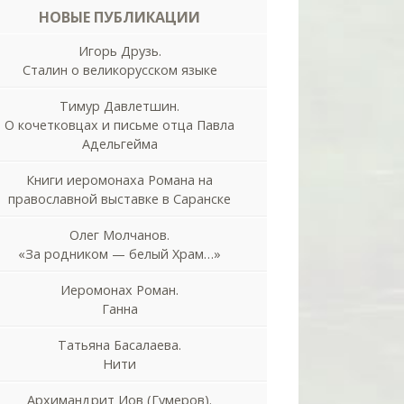
НОВЫЕ ПУБЛИКАЦИИ
Игорь Друзь.
Сталин о великорусском языке
Тимур Давлетшин.
О кочетковцах и письме отца Павла
Адельгейма
Книги иеромонаха Романа на
православной выставке в Саранске
Олег Молчанов.
«За родником — белый Храм…»
Иеромонах Роман.
Ганна
Татьяна Басалаева.
Нити
Архимандрит Иов (Гумеров).