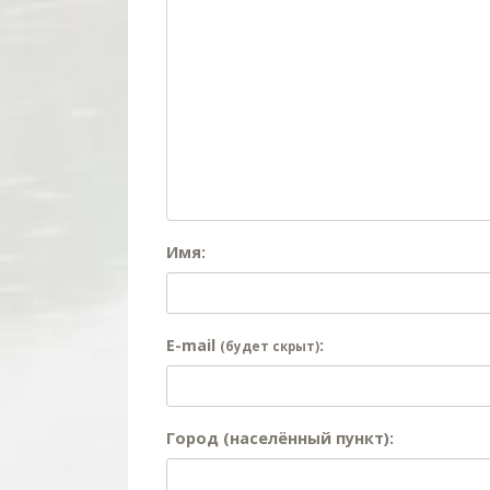
Имя:
E-mail
:
(будет скрыт)
Город (населённый пункт):