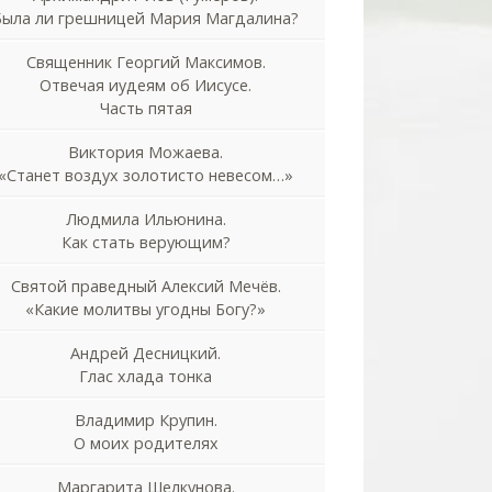
Была ли грешницей Мария Магдалина?
Священник Георгий Максимов.
Отвечая иудеям об Иисусе.
Часть пятая
Виктория Можаева.
«Станет воздух золотисто невесом…»
Людмила Ильюнина.
Как стать верующим?
Святой праведный Алексий Мечёв.
«Какие молитвы угодны Богу?»
Андрей Десницкий.
Глас хлада тонка
Владимир Крупин.
О моих родителях
Маргарита Шелкунова.