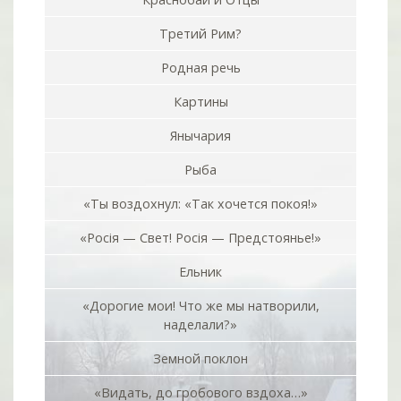
Третий Рим?
Родная речь
Картины
Янычария
Рыба
«Ты воздохнул: «Так хочется покоя!»
«Росiя — Свет! Росiя — Предстоянье!»
Ельник
«Дорогие мои! Что же мы натворили,
наделали?»
Земной поклон
«Видать, до гробового вздоха…»