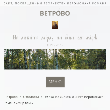
МЕНЮ
Ветрово
>
Отголоски
>
Телеканал «Союз» о книге иеромонаха
Романа «Мир вам!»