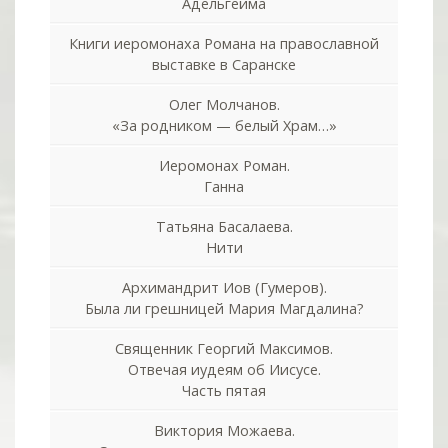
Адельгейма
Книги иеромонаха Романа на православной
выставке в Саранске
Олег Молчанов.
«За родником — белый Храм…»
Иеромонах Роман.
Ганна
Татьяна Басалаева.
Нити
Архимандрит Иов (Гумеров).
Была ли грешницей Мария Магдалина?
Священник Георгий Максимов.
Отвечая иудеям об Иисусе.
Часть пятая
Виктория Можаева.