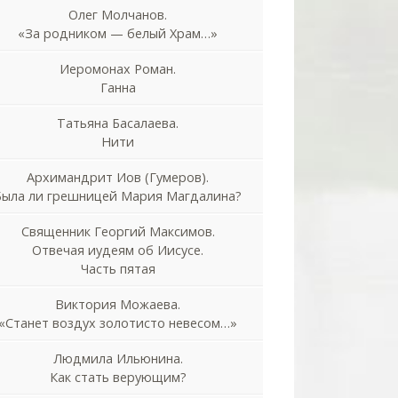
Олег Молчанов.
«За родником — белый Храм…»
Иеромонах Роман.
Ганна
Татьяна Басалаева.
Нити
Архимандрит Иов (Гумеров).
Была ли грешницей Мария Магдалина?
Священник Георгий Максимов.
Отвечая иудеям об Иисусе.
Часть пятая
Виктория Можаева.
«Станет воздух золотисто невесом…»
Людмила Ильюнина.
Как стать верующим?