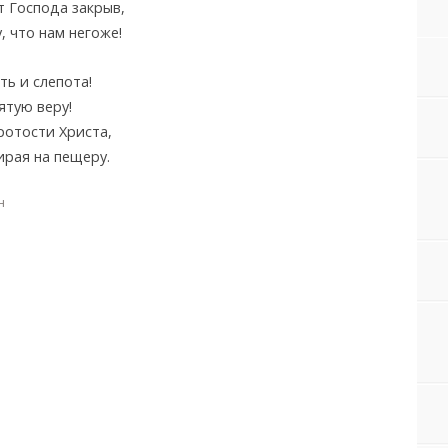
 Господа закрыв,
, что нам негоже!
ть и слепота!
ятую веру!
ротости Христа,
ирая на пещеру.
н