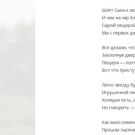
Шлёт Сына к л
И чем же мiр б
Сырой пещерой
Мы с первых дн
Всё делали, чт
Захлопнув двер
Пещера — поэти
Вот что Христу
Легко звезду б
Игрушечной пе
Колядки петь, 
Но говорить — 
Как мало измен
Прошли тысяче