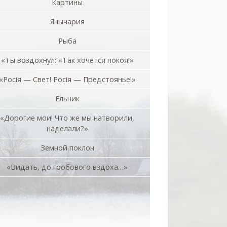
Картины
Янычария
Рыба
«Ты воздохнул: «Так хочется покоя!»
«Росiя — Свет! Росiя — Предстоянье!»
Ельник
«Дорогие мои! Что же мы натворили,
наделали?»
Земной поклон
«Видать, до гробового вздоха…»