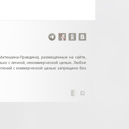
Матюшина-Правдина), размещённые на сайте,
лько с личной, некоммерческой целью. Любое
нопений с коммерческой целью запрещено без
пения». Интерактивные кнопки и окна с видеозаписями. // Что
ассом .btn_visible. // 2) пригашает другие кнопки классом
ное окно, удалив .v_visible и добавив .v_hidden. //
// // В