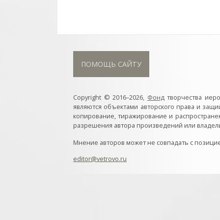
ПОМОЩЬ САЙТУ
Copyright © 2016–2026,
Фонд
творчества иер
являются объектами авторского права и защ
копирование, тиражирование и распростране
разрешения автора произведений или владель
Мнение авторов может не совпадать с позици
editor@vetrovo.ru
// // //Ftakar - disabled. //
//
// // // // // // // // // // // // // //
//
здесь? Три кнопки btn_ru (Rutube), btn_vk (VK), btn_yt (Y
xl
.btn_muted. // 3) открывает нужное окно с видеозаписью уд
0
продолжение работы с видеозаписями. // Остановка ви