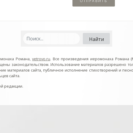
омонаха Романа,
vetrovo.ru
. Все произведения иеромонаха Романа (
ищены законодательством. Использование материалов разрешено то
ние материалов сайта, публичное исполнение стихотворений и пес
цев сайта.
ей редакции.
 // // // // // // // // // // // // // // // // Раздел «Песно
outube). // Нажатие на кнопку // 1) делает её заметной кл
алив .v_hiden и добавив .v_visible. // 4) закрывает ненуж
деозаписи по нажатию на кнопку интерфейса.
// // // // //