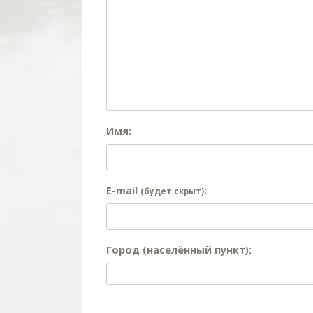
Имя:
E-mail
:
(будет скрыт)
Город (населённый пункт):