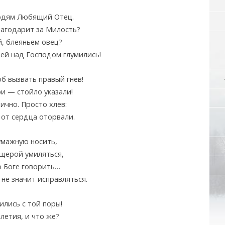
юдям Любящий Отец.
лагодарит за Милость?
, блеяньем овец?
ей над Господом глумились!
об вызвать правый гнев!
и — стойло указали!
чно. Просто хлев:
 от сердца оторвали.
умажную носить,
щерой умиляться,
о Боге говорить…
не значит исправляться.
ились с той поры!
летия, и что же?