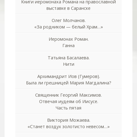
Книги иеромонаха Романа на православной
выставке в Саранске
Олег Молчанов.
«За родником — белый Храм…»
Иеромонах Роман.
Ганна
Татьяна Басалаева.
Нити
Архимандрит Иов (Гумеров).
Была ли грешницей Мария Магдалина?
Священник Георгий Максимов.
Отвечая иудеям об Иисусе.
Часть пятая
Виктория Можаева.
«Станет воздух золотисто невесом…»