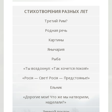
СТИХОТВОРЕНИЯ РАЗНЫХ ЛЕТ
Третий Рим?
Родная речь
Картины
Янычария
Рыба
«Ты воздохнул: «Так хочется покоя!»
«Росiя — Свет! Росiя — Предстоянье!»
Ельник
«Дорогие мои! Что же мы натворили,
наделали?»
Земной поклон