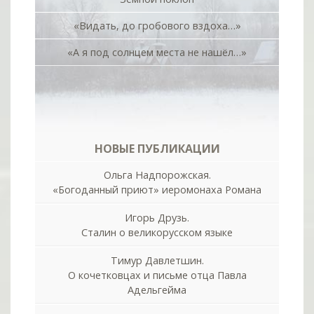
«Видать, до гробового вздоха…»
«А я под солнцем места не нашёл…»
НОВЫЕ ПУБЛИКАЦИИ
Ольга Надпорожская.
«Богоданный приют» иеромонаха Романа
Игорь Друзь.
Сталин о великорусском языке
Тимур Давлетшин.
О кочетковцах и письме отца Павла
Адельгейма