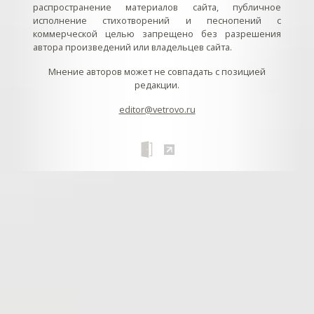
распространение материалов сайта, публичное
исполнение стихотворений и песнопений с
коммерческой целью запрещено без разрешения
автора произведений или владельцев сайта.
Мнение авторов может не совпадать с позицией
редакции.
editor@vetrovo.ru
// // //Ftakar - disabled. //
//
// // // // // // // // // // // // // //
//
// // // // // // // // // // // // // // // // Раздел «Песнопения».
Интерактивные кнопки и окна с видеозаписями. // Что
здесь? Три кнопки btn_ru (Rutube), btn_vk (VK), btn_yt
(Youtube). // Нажатие на кнопку // 1) делает её заметной
классом .btn_visible. // 2) пригашает другие кнопки
классом .btn_muted. // 3) открывает нужное окно с
видеозаписью удалив .v_hiden и добавив .v_visible. // 4)
закрывает ненужное окно, удалив .v_visible и добавив