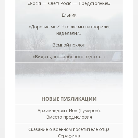
«Росiя — Свет! Росiя — Предстоянье!»
Ельник
«Дорогие мои! Что же мы натворили,
наделали?»
Земной поклон
«Видать, до гробового вздоха…»
НОВЫЕ ПУБЛИКАЦИИ
Архимандрит Иов (Гумеров).
Вместо предисловия
Сказание о военном посетителе отца
Серафима