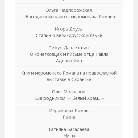
Ольга Надпорожская.
«Богоданный приют» иеромонаха Романа
Игорь Друзь.
Сталин о великорусском языке
Тимур Давлетшин.
О кочетковцах и письме отца Павла
Адельгейма
Книги иеромонаха Романа на православной
выставке в Саранске
Олег Молчанов.
«За родником — белый Храм…»
Иеромонах Роман.
Ганна
Татьяна Басалаева.
Нити