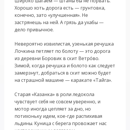
Широко шагаем — штаны бы не порвать.
Хорошо хоть дорога есть — грунтовка,
конечно, зато «улучшенная». Не
застрянешь на ней. А грязь да ухабы —
дело привычное.
Невероятно извилистая, узенькая речушка
Лочкина петляет по болоту — это дорога
из деревни Боровик в скит Ветрóво.
Зимой, когда речушка и болото как следует
замерзнут, добраться в скит можно будет
на страшной машине — каракате «Тайга».
Старая «Казанка» в роли ледокола
чувствует себя не совсем уверенно, и
мотор иногда цепляет за дно, но
потихоньку идем, кое-где распихивая
льдины. Куница с берега провожает нас