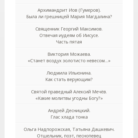
Архимандрит Иов (Гумеров).
Была ли грешницей Мария Магдалина?
Священник Георгий Максимов.
Отвечая иудеям об Иисусе.
Часть пятая
Виктория Можаева.
«Станет воздух золотисто невесом…»
Людмила Ильюнина.
Как стать верующим?
Святой праведный Алексий Мечёв.
«Какие молитвы угодны Богу?»
Андрей Десницкий.
Глас хлада тонка
Ольга Надпорожская, Татьяна Дашкевич.
Отшельник, поэт, песнопевец