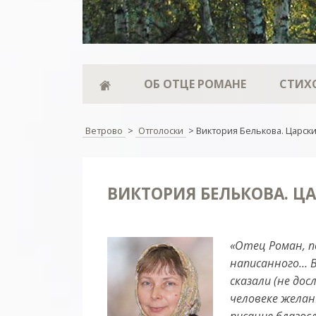
ОБ ОТЦЕ РОМАНЕ
СТИХ
Ветрово
>
Отголоски
>
Виктория Белькова. Царск
ВИКТОРИЯ БЕЛЬКОВА. Ц
«Отец Роман, п
написанного… В
сказали (не до
человеке желан
писание благос