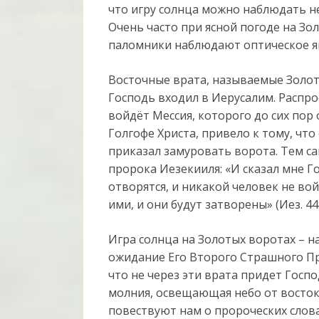
что игру солнца можно наблюдать не
Очень часто при ясной погоде на Зо
паломники наблюдают оптическое яв
Восточные врата, называемые Золот
Господь входил в Иерусалим. Распро
войдёт Мессия, которого до сих пор
Голгофе Христа, привело к тому, чт
приказал замуровать ворота. Тем с
пророка Иезекииля: «И сказал мне Го
отворятся, и никакой человек не во
ими, и они будут затворены» (Иез. 44:
Игра солнца на Золотых воротах – н
ожидание Его Второго Страшного Пр
что не через эти врата придет Госпо
молния, освещающая небо от востока
повествуют нам о пророческих слов