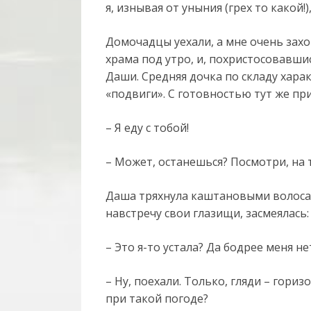
я, изнывая от уныния (грех то какой!)
Домочадцы уехали, а мне очень захо
храма под утро, и, похристосовавши
Даши. Средняя дочка по складу хара
«подвиги». С готовностью тут же пр
– Я еду с тобой!
– Может, останешься? Посмотри, на т
Даша тряхнула каштановыми волоса
навстречу свои глазищи, засмеялась:
– Это я-то устала? Да бодрее меня не
– Ну, поехали. Только, гляди – гори
при такой погоде?