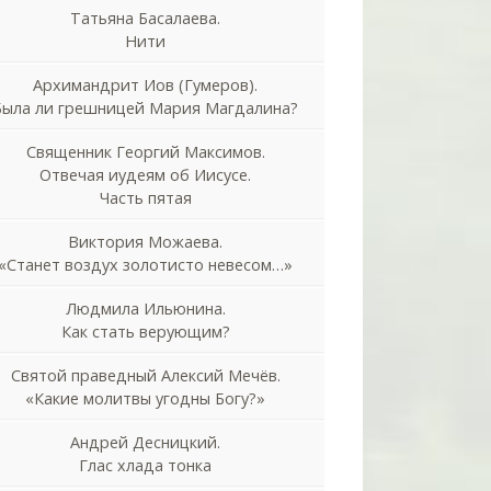
Татьяна Басалаева.
Нити
Архимандрит Иов (Гумеров).
Была ли грешницей Мария Магдалина?
Священник Георгий Максимов.
Отвечая иудеям об Иисусе.
Часть пятая
Виктория Можаева.
«Станет воздух золотисто невесом…»
Людмила Ильюнина.
Как стать верующим?
Святой праведный Алексий Мечёв.
«Какие молитвы угодны Богу?»
Андрей Десницкий.
Глас хлада тонка