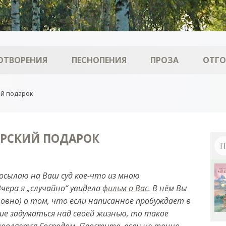
ОТВОРЕНИЯ
ПЕСНОПЕНИЯ
ПРОЗА
ОТГ
ий подарок
АРСКИЙ ПОДАРОК
осылаю на Ваш суд кое-что из мною
чера я „случайно“ увидела
фильм о Вас
. В нём Вы
словно) о том, что если написанное пробуждает в
ие задуматься над своей жизнью, то такое
ловляется Господом. Простите, если не точно