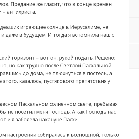
елов. Предание же гласит, что в конце времен
 – антихриста.
девших играющее солнце в Иерусалиме, не
и даже в будущем. И тогда я вспомнила наш с
кий горизонт – вот он, рукой подать. Решено:
ено, но как трудно после Светлой Пасхальной
равшись до дома, не плюхнуться в постель, а
 этого, казалось, пустякового препятствия у
чудесном Пасхальном солнечном свете, пребывая
 бы не посетил меня Господь. А как Господь нас
т и я заболела накануне Пасхи.
ом настроении собиралась к всенощной, только