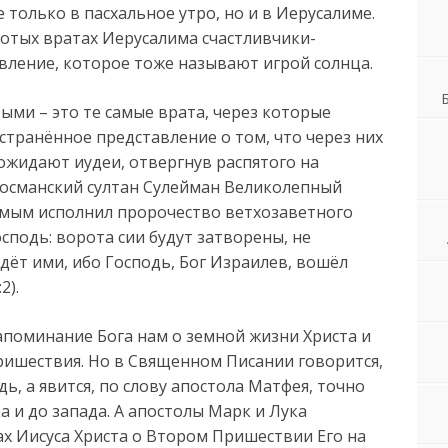
 только в пасхальное утро, но и в Иерусалиме.
лотых вратах Иерусалима счастливчики-
ление, которое тоже называют игрой солнца.
ыми – это те самые врата, через которые
странённое представление о том, что через них
 ожидают иудеи, отвергнув распятого на
о османский султан Сулейман Великолепный
амым исполнил пророчество ветхозаветного
сподь: ворота сии будут затворены, не
йдёт ими, ибо Господь, Бог Израилев, вошёл
2).
апоминание Бога нам о земной жизни Христа и
ишествия. Но в Священном Писании говорится,
дь, а явится, по слову апостола Матфея, точно
 и до запада. А апостолы Марк и Лука
ах Иисуса Христа о Втором Пришествии Его на