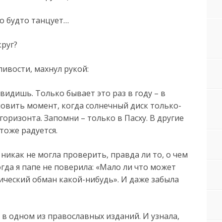
но будто танцует…
круг?
ливости, махнул рукой:
увидишь. Только бывает это раз в году – в
ловить момент, когда солнечный диск только-
оризонта. Запомни – только в Пасху. В другие
тоже радуется.
е никак не могла проверить, правда ли то, о чем
огда я папе не поверила: «Мало ли что может
ический обман какой-нибудь». И даже забыла
в одном из православных изданий. И узнала,