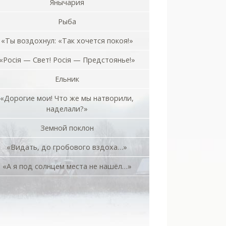
Янычария
Рыба
«Ты воздохнул: «Так хочется покоя!»
«Росiя — Свет! Росiя — Предстоянье!»
Ельник
«Дорогие мои! Что же мы натворили,
наделали?»
Земной поклон
«Видать, до гробового вздоха…»
«А я под солнцем места не нашёл…»