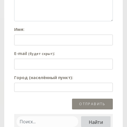
Имя:
E-mail
:
(будет скрыт)
Город (населённый пункт):
col
0