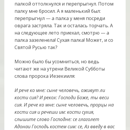
палкой оттолкнулся и перепрыгнул. Потом
палку мне бросил. А я маленький был:
перепрыгнул — а палка у меня посреди
оврага застряла. Так и осталась торчать. А
на следующее лето приехал, смотрю — а
палка зазеленела! Сухая палка! Может, и со
Святой Русью так?
Можно было бы усомниться, но ведь
читают же на утрени Великой Субботы
слова пророка Иезекииля:
И рече ко мне: сыне человечь, оживут ли
кости сия? И рекох: Господи Боже, ты веси
сия. И рече ко мне: сыне человечь, прорцы на
кости сия и речеши им: кости сухия,
слышите слово Господне: се глаголет
Адонаи Господь костем сим: се, Аз введу в вас