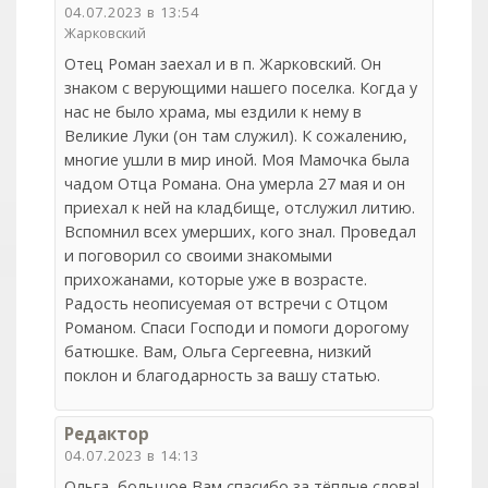
04.07.2023 в 13:54
Жарковский
Отец Роман заехал и в п. Жарковский. Он
знаком с верующими нашего поселка. Когда у
нас не было храма, мы ездили к нему в
Великие Луки (он там служил). К сожалению,
многие ушли в мир иной. Моя Мамочка была
чадом Отца Романа. Она умерла 27 мая и он
приехал к ней на кладбище, отслужил литию.
Вспомнил всех умерших, кого знал. Проведал
и поговорил со своими знакомыми
прихожанами, которые уже в возрасте.
Радость неописуемая от встречи с Отцом
Романом. Спаси Господи и помоги дорогому
батюшке. Вам, Ольга Сергеевна, низкий
поклон и благодарность за вашу статью.
Редактор
04.07.2023 в 14:13
Ольга, большое Вам спасибо за тёплые слова!