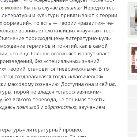
 не мо­жет быть
в слу­чае
раз­ви­тия
. Не­ред­ко те­о­
ли­те­ра­ту­ры и куль­ту­ры при­вя­зы­ва­ют к те­о­рии
их фор­ма­ций», то есть — те­о­рии «раз­ви­тия» че­
 боль­ше воз­ни­ка­ет слож­ней­ших «на­уч­ных» те­о­
­яс­не­ние про­ис­хо­дя­ще­му ли­те­ра­тур­но-куль­
громождение терминов и понятий, как в самой
нии, что ещё больше осложняет и запутывает
произведений, без «специальных» знаний
х» теорий, становится «невозможным». В то
т назад создававшаяся тогда «классическая»
ки массовому сознанию. Доступна она и сейчас.
уры, порой не владея «старославянским»
 без всякого перевода, не понимая тексты
аждаясь
поэтикой
и
образностью,
звучанием
итературы» литературный процесс