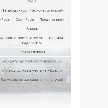
Рыба
«Ты воздохнул: «Так хочется покоя!»
«Росiя — Свет! Росiя — Предстоянье!»
Ельник
«Дорогие мои! Что же мы натворили,
наделали?»
Земной поклон
«Видать, до гробового вздоха…»
«А я под солнцем места не нашёл…»
«Возможно ль раздавать, не получая?»