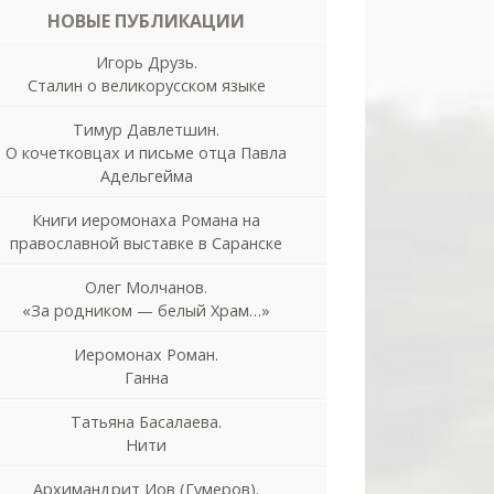
НОВЫЕ ПУБЛИКАЦИИ
Игорь Друзь.
Сталин о великорусском языке
Тимур Давлетшин.
О кочетковцах и письме отца Павла
Адельгейма
Книги иеромонаха Романа на
православной выставке в Саранске
Олег Молчанов.
«За родником — белый Храм…»
Иеромонах Роман.
Ганна
Татьяна Басалаева.
Нити
Архимандрит Иов (Гумеров).