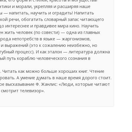
этики и морали, укрепляя и расширяя наше
ы — напитать, научить и оградить! Напитать
кой речи, обогатить словарный запас читающего
здо интереснее и правдивее мира кино. Научить
ен жить человек (по совести) — одна из главных
 рода непотребств в языке — жаргонизмов,
 и выражений (это к сожалению неизбежно, но
губный процесс). И как эталон — литература должна
й путь кораблю человеческого сознания в
. Читать как можно больше хороших книг. Чтение
овать. А умение думать в наше время дорого стоит.
ное высказывание Ф. Жанлис: «Люди, которые читают
о смотрит телевизор».