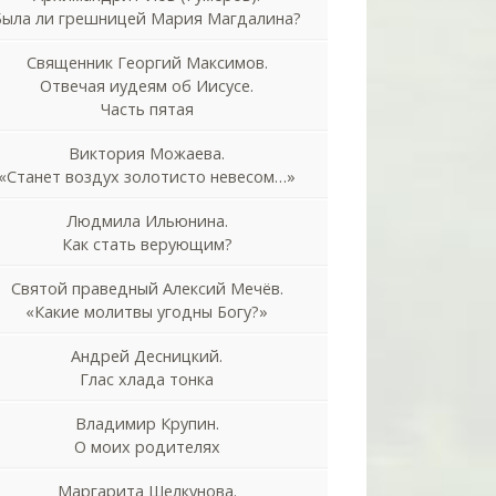
Была ли грешницей Мария Магдалина?
Священник Георгий Максимов.
Отвечая иудеям об Иисусе.
Часть пятая
Виктория Можаева.
«Станет воздух золотисто невесом…»
Людмила Ильюнина.
Как стать верующим?
Святой праведный Алексий Мечёв.
«Какие молитвы угодны Богу?»
Андрей Десницкий.
Глас хлада тонка
Владимир Крупин.
О моих родителях
Маргарита Шелкунова.