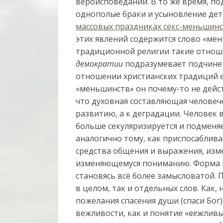
вероисповеданий. В то же время, по
однополые браки и усыновление дет
массовых праздниках секс-меньшинст
этих явлений содержится слово «мен
традиционной религии такие отно
демократии
подразумевает подчин
отношении христианских традиций е
«меньшинств» он почему-то не дейст
что духовная составляющая человеч
развитию, а к деградации. Человек вс
больше секуляризируется и подменяе
аналогично тому, как приспосаблива
средства общения и выражения, изм
изменяющемуся пониманию. Форма пр
становясь всё более замысловатой. 
в целом, так и отдельных слов. Как,
пожелания спасения души (спаси Бог
вежливости, как и понятие «
веж
ливы