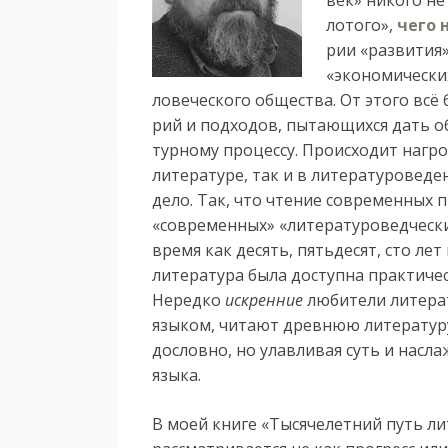
ло­то­го»,
че­го
рии «раз­ви­тия» 
«эко­но­ми­чес­к
ло­ве­чес­ко­го об­щест­ва. От это­го всё
рий и под­хо­дов, пы­та­ю­щих­ся дать объ
тур­но­му про­цес­су. Происходит на
литературе, так и в литературоведе
дело. Так, что чтение современных 
«современных» «литературоведчески
время как десять, пятьдесят, сто ле
литература была доступна практичес
Нередко
искренние
любители литерат
языком, читают древнюю литературу
дословно, но улавливая суть и насл
языка.
В моей книге «Тысячелетний путь л