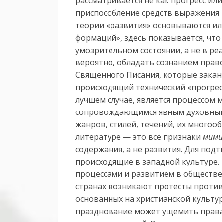
рассматривается не как прогресс или
приспособление средств выражения 
теории «развития» основываются ил
формаций», здесь показывается, чт
умозрительном состоянии, а не в ре
вероятно, обладать сознанием право
Священного Писания, которые закан
происходящий технический «прогресс
лучшем случае, является процессом
сопровождающимся явным духовным
жанров, стилей, течений, их многоо
литературе — это всё признаки
мими
содержания, а не развития. Для под
происходящие в западной культуре.
процессами и развитием в обществ
странах возникают протесты проти
основанных на христианской культур
празднование может ущемить права