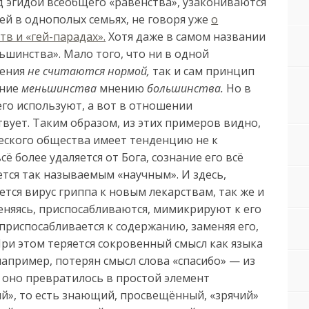
д эгидой всеобщего «равенства», узакониваются
ей в однополых семьях, не говоря уже
о
в и «гей-парадах».
Хотя даже в самом названии
ьшинства». Мало того, что ни в одной
шения
не считаются нормой,
так и сам принцип
ение
меньшинства
мнению
большинства.
Но в
го используют, а вот в отношении
вует. Таким образом, из этих примеров видно,
еского общества имеет тенденцию не к
ё более удаляется от Бога, сознание его всё
тся так называемым «научным». И здесь,
ется вирус гриппа к новым лекарствам, так же и
еняясь, приспосабливаются, мимикрируют к его
испосабливается к содержанию, заменяя его,
При этом теряется сокровенный смысл как языка
 например, потерян смысл слова «спасибо» — из
) оно превратилось в простой элемент
й», то есть знающий, просвещённый, «зрячий»