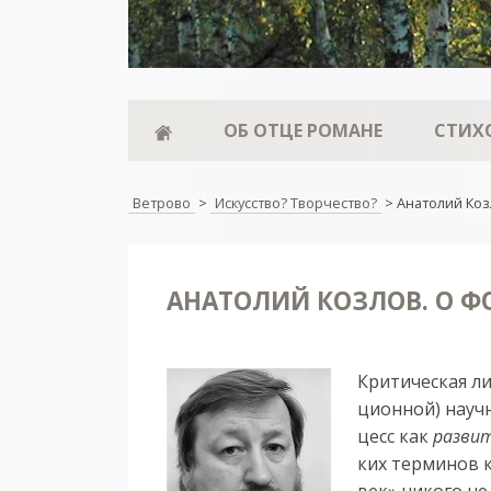
ОБ ОТЦЕ РОМАНЕ
СТИХ
Ветрово
>
Искусство? Творчество?
>
Анатолий Коз
АНАТОЛИЙ КОЗЛОВ. О 
Кри­ти­чес­кая ли
ци­он­ной) на­уч­
цесс как
раз­ви­
ких тер­ми­нов к
век» ни­ко­го не