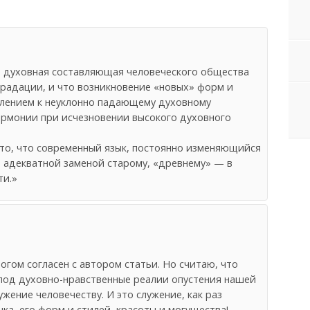
то духовная составляющая человеческого общества
градации, и что возникновение «новых» форм и
блением к неуклонно падающему духовному
рмонии при исчезновении высокого духовного
 то, что современный язык, постоянно изменяющийся
 адекватной заменой старому, «древнему» — в
ти.»
ногом согласен с автором статьи. Но считаю, что
под духовно-нравственные реалии опустения нашей
ужение человечеству. И это служение, как раз
ка, его форм и стилей, красоты и могущества!