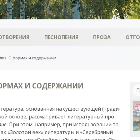
ОТВОРЕНИЯ
ПЕСНОПЕНИЯ
ПРОЗА
ОТГ
лов. О формах и содержании
ФОРМАХ И СОДЕРЖАНИИ
­те­ра­ту­ра, ос­но­ван­ная на су­щест­ву­ю­щей (тра­ди­
ной ос­но­ве, рас­смат­ри­ва­ет ли­те­ра­тур­ный про­
тие.
При этом, на­при­мер, при ис­поль­зо­ва­нии та­
ак «Зо­ло­той век» ли­те­ра­ту­ры и «Се­ре­бря­ный
 сму­ща­ет, что «Се­ре­бря­ный» сле­ду­ет пос­ле «Зо­