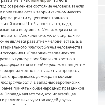
 развитие, а как
мимикрия
. То есть
под современное состояние человека. И если
и привязываются к теории «экономических
о формации эти существуют только в
альной жизни. Чтобы понять это, надо,
славного верующего. Уже исходя из книг
чиваются «Апокалипсисом», очевидно, что
» не является развитием человечества, а, в
 материального
приспособления
человечества,
 оскудением. «Совершенствование» же
бразие в культуре вообще и конкретно в
крии форм
в связи с
инфляционным
процессом
тверждения можно взять факты и процессы,
 Так, оправдываясь демократическими
е
толерантности,
в западных европейских
в ранее принятых общенародных праздников,
е. Оправдывая это тем, что их всеобщее
 и религиозные чувства людей других