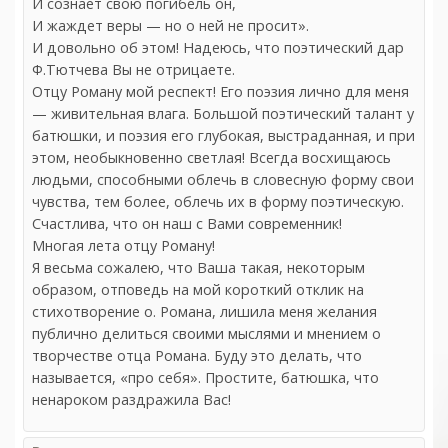
И сознает свою погибель он,
И жаждет веры — но о ней не просит».
И довольно об этом! Надеюсь, что поэтический дар
Ф.Тютчева Вы не отрицаете.
Отцу Роману мой респект! Его поэзия лично для меня
— живительная влага. Большой поэтический талант у
батюшки, и поэзия его глубокая, выстраданная, и при
этом, необыкновенно светлая! Всегда восхищаюсь
людьми, способными облечь в словесную форму свои
чувства, тем более, облечь их в форму поэтическую.
Счастлива, что он наш с Вами современник!
Многая лета отцу Роману!
Я весьма сожалею, что Ваша такая, некоторым
образом, отповедь на мой короткий отклик на
стихотворение о. Романа, лишила меня желания
публично делиться своими мыслями и мнением о
творчестве отца Романа. Буду это делать, что
называется, «про себя». Простите, батюшка, что
ненароком раздражила Вас!