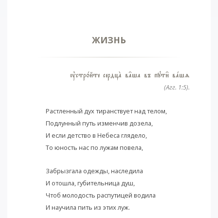
ЖИЗНЬ
ўстр0йте сердцA в†ша въ пути6 вaшz
(Агг. 1:5).
Растленный дух тиранствует над телом,
Подлунный путь изменчив дозела,
И если детство в Небеса глядело,
То юность нас по лужам повела,
Забрызгала одежды, наследила
И отошла, губительница душ,
Чтоб молодость распутицей водила
И научила пить из этих луж.