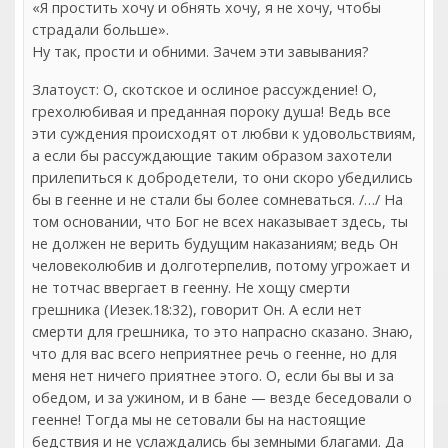
«Я простить хочу и обнять хочу, я не хочу, чтобы
страдали больше».
Ну так, прости и обними. Зачем эти завывания?
Златоуст: О, скотское и ослиное рассуждение! О,
грехолюбивая и преданная пороку душа! Ведь все
эти суждения происходят от любви к удовольствиям,
а если бы рассуждающие таким образом захотели
прилепиться к добродетели, то они скоро убедились
бы в геенне и не стали бы более сомневаться. /…/ На
том основании, что Бог не всех наказывает здесь, ты
не должен не верить будущим наказаниям; ведь Он
человеколюбив и долготерпелив, потому угрожает и
не тотчас ввергает в геенну. Не хощу смерти
грешника (Иезек.18:32), говорит Он. А если нет
смерти для грешника, то это напрасно сказано. Знаю,
что для вас всего неприятнее речь о геенне, но для
меня нет ничего приятнее этого. О, если бы вы и за
обедом, и за ужином, и в бане — везде беседовали о
геенне! Тогда мы не сетовали бы на настоящие
бедствия и не услаждались бы земными благами. Да