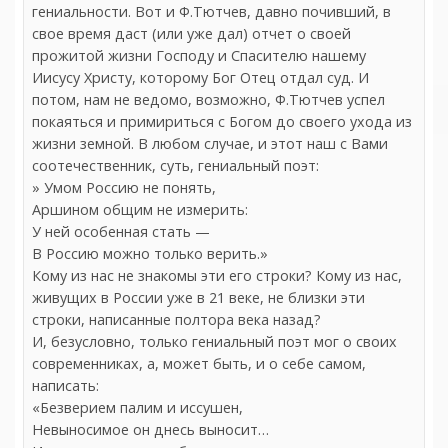
гениальности. Вот и Ф.Тютчев, давно почивший, в
свое время даст (или уже дал) отчет о своей
прожитой жизни Господу и Спасителю нашему
Иисусу Христу, которому Бог Отец отдал суд. И
потом, нам не ведомо, возможно, Ф.Тютчев успел
покаяться и примириться с Богом до своего ухода из
жизни земной. В любом случае, и этот наш с Вами
соотечественник, суть, гениальный поэт:
» Умом Россию не понять,
Аршином общим не измерить:
У ней особенная стать —
В Россию можно только верить.»
Кому из нас не знакомы эти его строки? Кому из нас,
живущих в России уже в 21 веке, не близки эти
строки, написанные полтора века назад?
И, безусловно, только гениальный поэт мог о своих
современниках, а, может быть, и о себе самом,
написать:
«Безверием палим и иссушен,
Невыносимое он днесь выносит…