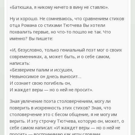
«Батюшка, я никому ничего в вину не ставлю».
Ну и хорошо. Не сомневаюсь, что сравнением стихов
отца Романа со стихами Тютчева Вы хотели
похвалить первые, но что-то пошло не так. Что
именно? Вы пишете:
«И, безусловно, только гениальный поэт мог о своих
современниках, а, может быть, и о себе самом,
написать:
«Безверием палим и иссушен,
Невыносимое он днесь выносит…
И сознает свою погибель он,
И жаждет веры — но о ней не просит».
Зная увлечение поэта столоверчением, могу ли
поверить в искренность этих стихов? Зная, что
столоверчение это с бесом общение, я не могу им
верить. И эту строчку Тютчева, которую он, может, о
себе самом написал: «И жаждет веры — но о ней не
просит» ― воспринимаю как игру словами,