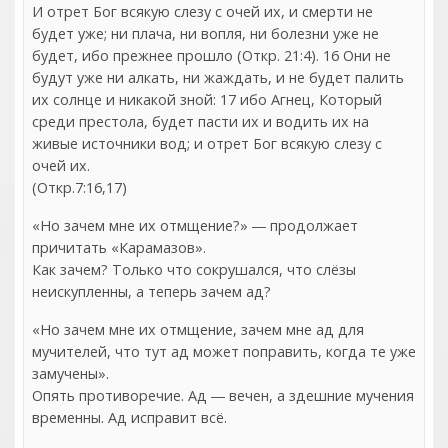
И отрет Бог всякую слезу с очей их, и смерти не
будет уже; ни плача, ни вопля, ни болезни уже не
будет, ибо прежнее прошло (Откр. 21:4). 16 Они не
будут уже ни алкать, ни жаждать, и не будет палить
их солнце и никакой зной: 17 ибо Агнец, Который
среди престола, будет пасти их и водить их на
живые источники вод; и отрет Бог всякую слезу с
очей их.
(Откр.7:16,17)
«Но зачем мне их отмщение?» ― продолжает
причитать «Карамазов».
Как зачем? Только что сокрушался, что слёзы
неискупленны, а теперь зачем ад?
«Но зачем мне их отмщение, зачем мне ад для
мучителей, что тут ад может поправить, когда те уже
замучены».
Опять противоречие. Ад ― вечен, а здешние мучения
временны. Ад исправит всё.