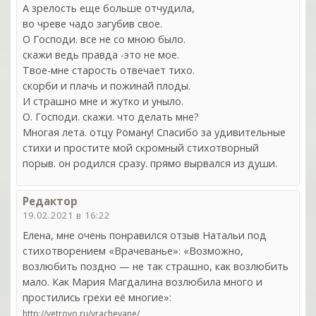
А зрелость еще больше отчудила,
во чреве чадо загубив свое.
О Господи. все не со мною было.
скажи ведь правда -это не мое.
Твое-мне старость отвечает тихо.
скорби и плачь и пожинай плоды.
И страшно мне и жутко и уныло.
О. Господи. скажи. что делать мне?
Многая лета. отцу Роману! Спасибо за удивительные
стихи и простите мой скромный стихотворный
порыв. он родился сразу. прямо вырвался из души.
Редактор
19.02.2021 в 16:22
Елена, мне очень понравился отзыв Натальи под
стихотворением «Врачеванье»: «Возможно,
возлюбить поздно — не так страшно, как возлюбить
мало. Как Мария Магдалина возлюбила много и
простились грехи её многие»:
http://vetrovo.ru/vrachevane/