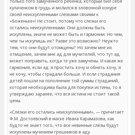
только того замученного ребенка, который бил себя
кулаченком в грудь и молился в зловонной конуре
своей неискупленными слёзками своими к
«Боженьке»! Не стоит, потому что слезки его
остались неискупленными. Они должны быть
искуплены, иначе не может быть и гармонии. Но чем,
чем ты искупишь их? Разве это возможно? Неужто
тем, что они будут отомщены? Но зачем мне их
отмщение, зачем мне ад для мучителей, что тут ад
может поправить, когда те уже замучены. И какая же
гармония, если ад: я простить хочу и обнять хочу, я
не хочу, чтобы страдали больше. И если страдания
детей пошли на пополнение той суммы страданий,
которая необходима была для покупки истины, то я
утверждаю заранее, что вся истина не стоит такой
цены.
«Слёзки его остались неискупленными», ― причитает
Ф.М. Достоевский в маске Ивана Карамазова, как
будто не знает того, что все невинные слёзы будут
искуплены мучением грешников в аду.