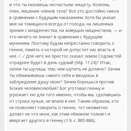
и что ты назовёшь несчастьем: нищету, болезнь,
плен, лишение членов тела? Всё это достойно смеха
в сравнении с будущим наказанием. Хотя бы указал
мне на томящихся всегда от голода, на лишённых
зрения с младенчества, на живущих нищенством, — и
это ничего не значит в сравнении с будущим
мучением. Поэтому будем непрестанно говорить о
геенне, память о которой не допустит нас впасть в
неё. /…/ Для чего же Христос сказал: земли Содомстей
отраднее будет в день судный (Мф. 11:24)? Итак,
зачем ты шутишь тем, чем шутить не должно? Зачем
ты обманываешь самого себя и вводишь в
заблуждение душу свою? Зачем борешься против
Божия человеколюбия? Бог уготовал геенну и
угрожает ею для того именно, чтобы мы, сделавшись
от страха лучше, не впали в неё. Таким образом, кто
не позволяет говорить о геенне, тот незаметно
делает не что иное, как этим обманом толкает и
ввергает другого в геенну (т.9, с. 885-886).