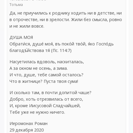
Тотьма
Да, не приучились к роднику ходить ни в детстве, ни
в отрочестве, ни в зрелости. Жили без смысла, ровно
и не жили вовсе.
ДУША МОЯ
Обрати́ся, душе́ моя́, въ поко́й тво́й, я́ко Госпо́дь
благодѣ́йствова тя́ (Пс. 114:7)
Насуетилась вдоволь, наскиталась,
А за окном не осень, а зима.
И что, душе, тебе самой осталось?
Что в житнице? Пуста твоя сума!
И сколько там, в почти допитой чаше?
Добро, хоть отрезвилась от всего,
И, кроме Иисусовой Сладчайшей,
Тебе уже не нужно ничего.
Иеромонах Роман
29 декабря 2020