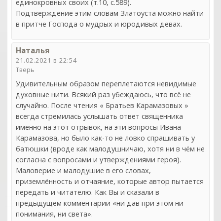
единокровных своих (т.10, с.589).
Подтверждение этим словам Златоуста можно найти
в притче Господа о мудрых и юродивых девах.
Наталья
21.02.2021 в 22:54
Тверь
Удивительным образом переплетаются невидимые
духовные нити. Всякий раз убеждаюсь, что всё не
случайно. После чтения « Братьев Карамазовых »
всегда стремилась услышать ответ священника
именно на этот отрывок, на эти вопросы Ивана
Карамазова, но было как-то не ловко спрашивать у
батюшки (вроде как малодушничаю, хотя ни в чём не
согласна с вопросами и утверждениями героя).
Маловерие и малодушие в его словах,
приземлённость и отчаяние, которые автор пытается
передать и читателю. Как Вы и сказали в
col
0
предыдущем комментарии «ни дав при этом ни
понимания, ни света».