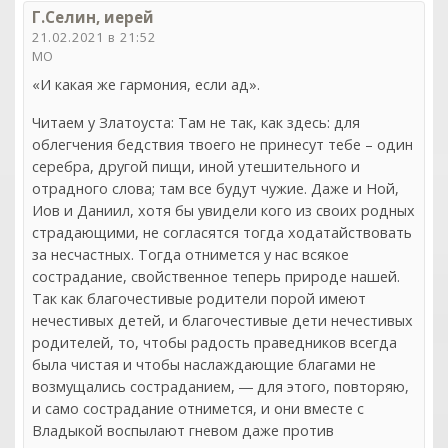
Г.Селин, иерей
21.02.2021 в 21:52
МО
«И какая же гармония, если ад».
Читаем у Златоуста: Там не так, как здесь: для
облегчения бедствия твоего не принесут тебе – один
серебра, другой пищи, иной утешительного и
отрадного слова; там все будут чужие. Даже и Ной,
Иов и Даниил, хотя бы увидели кого из своих родных
страдающими, не согласятся тогда ходатайствовать
за несчастных. Тогда отнимется у нас всякое
сострадание, свойственное теперь природе нашей.
Так как благочестивые родители порой имеют
нечестивых детей, и благочестивые дети нечестивых
родителей, то, чтобы радость праведников всегда
была чистая и чтобы наслаждающие благами не
возмущались состраданием, ― для этого, повторяю,
и само сострадание отнимется, и они вместе с
Владыкой воспылают гневом даже против