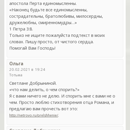
апостола Перта единомысленны.
«Наконец будьте все единомысленны,
сострадательны, братолюбивы, милосердны,
дружелюбны, смиренномудры…»
1 Петра 3:8.
Только не ищите пожалуйста подтекст в моих
словах. Пишу просто, от чистого сердца.
Помогай Вам Господь!
Ольга
20.02.2021 в 19:24
Тотьма
Светлане Добрыниной.
«что нам делить, о чем спорить?»
Я с вами ничего не делю. И спорить мне с вами не о
чем. Просто люблю стихотворения отца Романа, и
предлагаю вам прочесть вот это:
.
http://vetrovo.ru/prelshhenie/