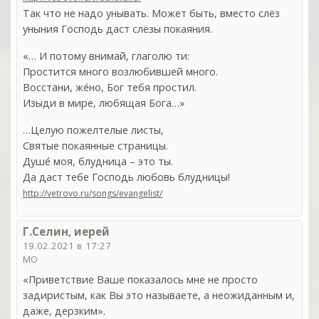
Так что не надо унывать. Может быть, вместо слёз
уныния Господь даст слёзы покаяния.
«… И потому внимай, глаголю ти:
Простится много возлюбившей много.
Восстани, же́но, Бог тебя простил.
Изыди в мире, любящая Бога…»
…Целую пожелтелые листы,
Святые покаянные страницы.
Душе́ моя, блудница – это ты.
Да даст тебе Господь любовь блудницы!
http://vetrovo.ru/songs/evangelist/
Г.Селин, иерей
19.02.2021 в 17:27
МО
«Приветствие Ваше показалось мне не просто
задиристым, как Вы это называете, а неожиданным и,
даже, дерзким».