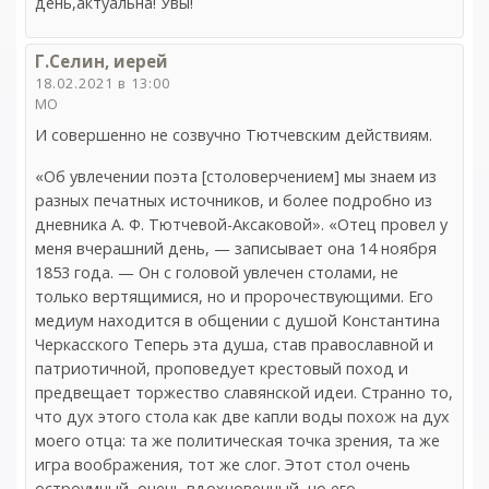
день,актуальна! Увы!
Г.Селин, иерей
18.02.2021 в 13:00
МО
И совершенно не созвучно Тютчевским действиям.
«Об увлечении поэта [столоверчением] мы знаем из
разных печатных источников, и более подробно из
дневника А. Ф. Тютчевой-Аксаковой». «Отец провел у
меня вчерашний день, — записывает она 14 ноября
1853 года. — Он с головой увлечен столами, не
только вертящимися, но и пророчествующими. Его
медиум находится в общении с душой Константина
Черкасского Теперь эта душа, став православной и
патриотичной, проповедует крестовый поход и
предвещает торжество славянской идеи. Странно то,
что дух этого стола как две капли воды похож на дух
моего отца: та же политическая точка зрения, та же
игра воображения, тот же слог. Этот стол очень
остроумный, очень вдохновенный, но его