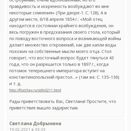
правдивость и искренность возбуждают во мне
некоторые сомнения» (При дворе-1. С. 128). А в
другом месте, 6/18 апреля 1854 г.: «Мой отец
находится в состоянии крайнего возбуждения, он
весь погружен в предсказания своего стола, который
по поводу восточного вопроса и возникающей войны
делает множество откровений, как две капли воды
похожих на собственные мысли моего отца. Стол
говорит, что восточный вопрос будет тянуться 43
года, что он разрешится только в 1897 г., когда
потомок теперешнего императора вступит на
константинопольский престол…» (там же. С. 135–136)
и т. д.
http://ftutchev.ru/stihi0211.html
Рады приветствовать Вас, Светлана! Простите, что
приветствие вышло задиристым.
Светлана Добрынина
19.02.2021 в 03:33