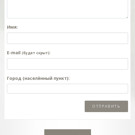
Имя:
E-mail
:
(будет скрыт)
Город (населённый пункт):