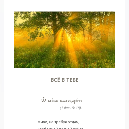
ВСЁ В ТЕБЕ
Њ всeмъ благодари1те
(1 Фес. 5: 18).
Живи, не требуя отдач,