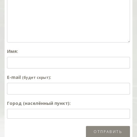
Имя:
E-mail
:
(будет скрыт)
Город (населённый пункт):