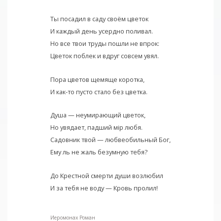
Ты посадил в саду своём цветок
И каждый день усердно поливал.
Но все твои труды пошли не впрок:
Цветок поблек и вдруг совсем увял.
Пора цветов щемяще коротка,
И как-то пусто стало без цветка.
Душа — неумирающий цветок,
Но увядает, падший мiр любя.
Садовник твой — любвеобильный Бог,
Ему ль не жаль безумную тебя?
До Крестной смерти души возлюбил
И за тебя не воду — Кровь пролил!
Иеромонах Роман