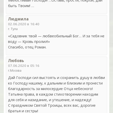
Милостивый Господи! …Оставь, прости, покрой, дай
быть Твоим! …
Людмила
02.06.2020 в 16:40
г. Тула
«Садовник твой — любвеобильный Бог… И за тебя не
воду — Кровь пролил!»
Спасибо, отец Роман.
Любовь
07.06.2020 в 05:16
г.Москва
Дай Господи сил выстоять и сохранить душу в любви
ко Господу нашему, к дальним и близким и пронести
благодарность за милосердие Отца небесного!
Татьяна права, в каждом стихотворении находим
для себя и назидание, и утешение, и надежду!
С праздником Святой Троицы, всех вас, дорогие
братья и сестры!