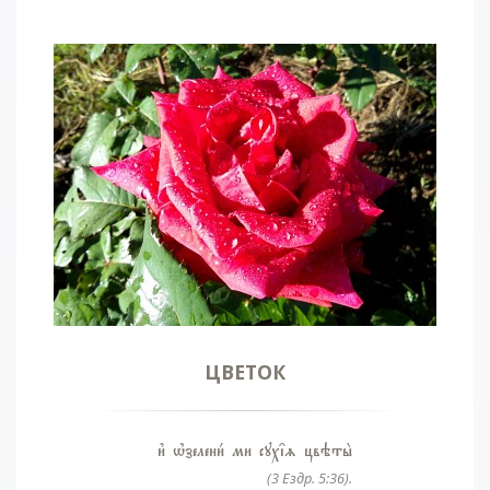
ЦВЕТОК
и3 њзелени1 ми сух‡z цвэты2
(3 Ездр. 5:36).