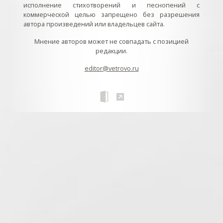
исполнение стихотворений и песнопений с
коммерческой целью запрещено без разрешения
автора произведений или владельцев сайта.
Мнение авторов может не совпадать с позицией
редакции.
editor@vetrovo.ru
// // //Ftakar - disabled. //
//
// // // // // // // // // // // // // //
//
// // // // // // // // // // // // // // // // Раздел «Песнопения».
Интерактивные кнопки и окна с видеозаписями. // Что
здесь? Три кнопки btn_ru (Rutube), btn_vk (VK), btn_yt
(Youtube). // Нажатие на кнопку // 1) делает её заметной
классом .btn_visible. // 2) пригашает другие кнопки
классом .btn_muted. // 3) открывает нужное окно с
видеозаписью удалив .v_hiden и добавив .v_visible. // 4)
закрывает ненужное окно, удалив .v_visible и добавив