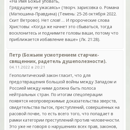
«На Имя Божье уповать,
Грядущему не ужасаясь» (творч. зарисовка о. Романа
(Матюшина-Правдина) (Темень: 25-26 октября 2022.
Скит Ветрово). Нет слов! … И пророческие слова
Христовы: «Когда же начнет это сбываться, тогда
восклонитесь и поднимите головы ваши, потому что
приближается избавление ваше» (Лк. 21:28).
Петр (Божьим усмотрением старчик-
священник, радетель душеполезности).
04.11.2022 в 20:21
Геополитический закон гласит, что для
предотвращения большой войны между Западом и
Россией между ними должна быть полоса
нейтральных стран. По итогам спецоперации
появятся неопровержимые доказательства зверств,
свидетельства пыток, преступлений, совершённых на
расовой почве, то есть всего того, что попадает в
рамки категории преступлений против человечности.
Это уже не говоря о нарушениях всех прав, законов,