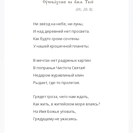
Ўповaхомъ на и4мz ТвоE
(Ис. 26: 8).
Ни звёзд на небе, ни луны,
И над деревней нет просвета.
Как будто сроки сочтены
У нашей крошечной планеты.
В мечтах нет радужных картин:
В попраньи Чистота Святая!
Недаром журавлиный клин
Рыдает, где-то пролетая.
Грядет гроза, чего нам ждать,
Как жить, в житейском море влаясь?
На Имя Божье уповать,
Грядущему не ужасаясь.