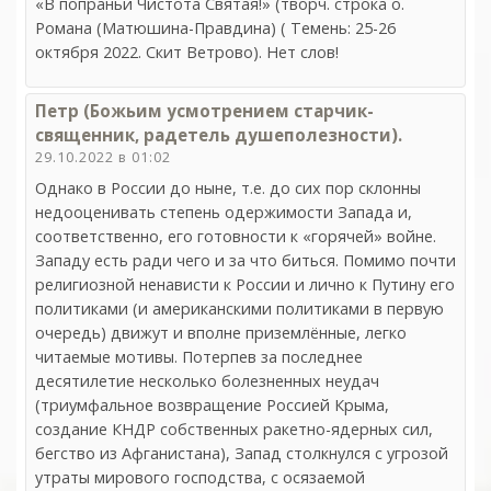
«В попраньи Чистота Святая!» (творч. строка о.
Романа (Матюшина-Правдина) ( Темень: 25-26
октября 2022. Скит Ветрово). Нет слов!
Петр (Божьим усмотрением старчик-
священник, радетель душеполезности).
29.10.2022 в 01:02
Однако в России до ныне, т.е. до сих пор склонны
недооценивать степень одержимости Запада и,
соответственно, его готовности к «горячей» войне.
Западу есть ради чего и за что биться. Помимо почти
религиозной ненависти к России и лично к Путину его
политиками (и американскими политиками в первую
очередь) движут и вполне приземлённые, легко
читаемые мотивы. Потерпев за последнее
десятилетие несколько болезненных неудач
(триумфальное возвращение Россией Крыма,
создание КНДР собственных ракетно-ядерных сил,
бегство из Афганистана), Запад столкнулся с угрозой
утраты мирового господства, с осязаемой