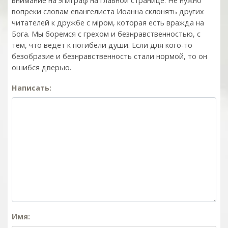
внимание на эпиграф на главной странице. Не нужно
вопреки словам евангелиста Иоанна склонять других
читателей к дружбе с мiром, которая есть вражда на
Бога. Мы боремся с грехом и без­нрав­ствен­ностью, с
тем, что ведёт к погибели души. Если для кого-то
безобразие и безнравственность стали нормой, то он
ошибся дверью.
Написать:
Имя: