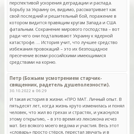
перспективой ускорения деградации и распада.
Борьбу за Украину он, видимо, рассматривает как
свой последний и решительный бой, поражение в
котором видится правящим кругам Запада и США
фатальным. Сохранение мирового господства – вот
ради чего они подталкивают Украину к ядерной
катастрофе. … История учит, что лучшее средство
избежания провокаций – это их безпощадное
пресечение всеми российскими имеющимися
средствами на корню.
Петр (Божьим усмотрением старчик-
священник, радетель душеполезности).
30.10.2022 в 06:29
И такая история в жизни. «ПРО МАТ. Личный опыт. В
пятьдесят лет, когда жизнь круто изменилась и понял
человек, что жил во грехах и страстях, и ужаснулся
этому открытию, – в это время из лексикона исчез
мат. Без всякого моего ведома и участия. Весь этот
«словарь» просто стёрся, перестал звучать и в