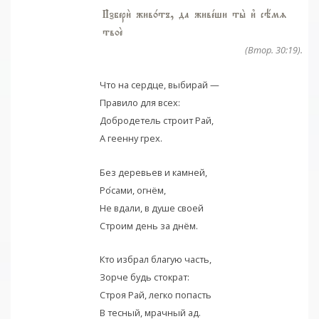
И3збери2 жив0тъ, да живeши ты2 и3 сёмz
твоE
(Втор. 30:19).
Что на сердце, выбирай —
Правило для всех:
Добродетель строит Рай,
А геенну грех.
Без деревьев и камней,
Ро
сами, огнём,
Не вдали, в душе своей
Строим день за днём.
Кто избрал благую часть,
Зорче будь стократ:
Строя Рай, легко попасть
В тесный, мрачный ад.