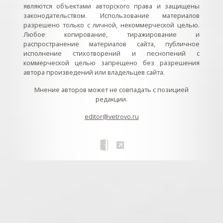
являются объектами авторского права и защищены
законодательством. Использование материалов
разрешено только с личной, некоммерческой целью.
Любое копирование, тиражирование и
распространение материалов сайта, публичное
исполнение стихотворений и песнопений с
коммерческой целью запрещено без разрешения
автора произведений или владельцев сайта.
Мнение авторов может не совпадать с позицией
редакции.
editor@vetrovo.ru
// // //Ftakar - disabled. //
//
// // // // // // // // // // // // // //
//
// // // // // // // // // // // // // // // // Раздел «Песнопения».
Интерактивные кнопки и окна с видеозаписями. // Что
здесь? Три кнопки btn_ru (Rutube), btn_vk (VK), btn_yt
(Youtube). // Нажатие на кнопку // 1) делает её заметной