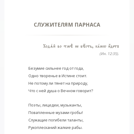
СЛУЖИТЕЛЯМ ПАРНАСА
Ходsй во тмЁ не вёсть, кaмw и4детъ
(Ин. 12:35).
Безумие сильнее год от года,
Одно творенье в Истине стоит.
Не потому ли тянет на природу,
Что с ней душа о Вечном говорит?
Поэты, лицедеи, музыканты,
Повапленные музами гробы!
Служащие погибели таланты,
Рукоплесканий жалкие рабы.