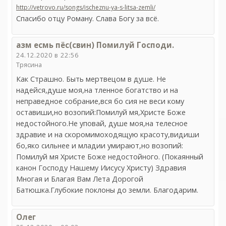
http://vetrovo.ru/songs/ischeznu-ya-s-litsa-zemli/
Спасибо отцу Роману. Слава Богу за всё.
азм есмь пёс(свин) Помилуй Господи.
24.12.2020 в 22:56
Трясина
Как Страшно. Быть мертвецом в душе. Не
надейся,душе моя,на тленное богатство и на
неправедное собрание,вся бо сия не веси кому
оставиши,но возопий:Помилуй мя,Христе Боже
недостойного.Не уповай, душе моя,на телесное
здравие и на скоромимоходящую красоту,видиши
бо,яко сильнее и младии умирают,но возопий:
Помилуй мя Христе Боже недостойного. (Покаянный
канон Господу Нашему Иисусу Христу) Здравия
Многая и Благая Вам Лета Дорогой
Батюшка.Глубокие поклоны до земли. Благодарим.
Олег