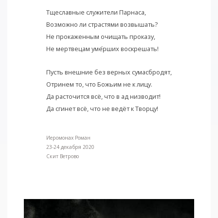
Тщеславные служители Парнаса,
Возможно ли страстями возвышать?
Не прокаженным очищать проказу,
Не мертвецам уме
рших воскрешать!
Пусть внешние без верных сумасбродят,
Отринем то, что Божьим не к лицу.
Да расточится всё, что в ад низводит!
Да сгинет всё, что не ведёт к Творцу!
Иеромонах Роман
23-24 декабря 2020
Скит Ветрово