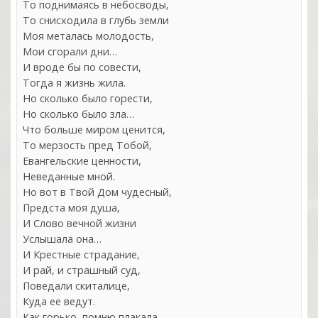
То поднимаясь в небосводы,
То снисходила в глубь земли
Моя металась молодость,
Мои сгорали дни…
И вроде бы по совести,
Тогда я жизнь жила.
Но сколько было горести,
Но сколько было зла…
Что больше миром ценится,
То мерзость пред Тобой,
Евангельские ценности,
Неведанные мной.
Но вот в Твой Дом чудесный,
Предста моя душа,
И Слово вечной жизни
Услышала она…
И Крестные страдание,
И рай, и страшный суд,
Поведали скиталице,
Куда ее ведут.
Как горько, помню плакала,