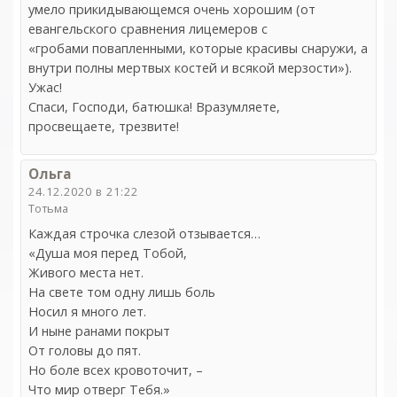
умело прикидывающемся очень хорошим (от
евангельского сравнения лицемеров с
«гробами повапленными, которые красивы снаружи, а
внутри полны мертвых костей и всякой мерзости»).
Ужас!
Спаси, Господи, батюшка! Вразумляете,
просвещаете, трезвите!
Ольга
24.12.2020 в 21:22
Тотьма
Каждая строчка слезой отзывается…
«Душа моя перед Тобой,
Живого места нет.
На свете том одну лишь боль
Носил я много лет.
И ныне ранами покрыт
От головы до пят.
Но боле всех кровоточит, –
Что мир отверг Тебя.»