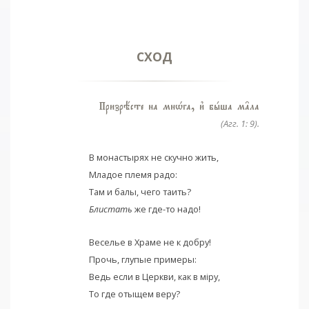
СХОД
Призрёсте на мнHга, и3 бhша м†ла
(Агг. 1: 9).
В монастырях не скучно жить,
Младое племя радо:
Там и балы, чего таить?
Блистать
же где-то надо!
Веселье в Храме не к добру!
Прочь, глупые примеры:
Ведь если в Церкви, как в мiру,
То где отыщем веру?