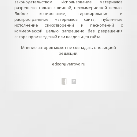
законодательством. Использование материалов
разрешено только с личной, некоммерческой целью.
Любое копирование, тиражирование и
распространение материалов сайта, публичное
исполнение стихотворений и песнопений с
коммерческой целью запрещено без разрешения
автора произведений или владельцев сайта.
Мнение авторов может не совпадать с позицией
редакции.
editor@vetrovo.ru
// // //Ftakar - disabled. //
//
// // // // // // // // // // // // // //
//
// // // // // // // // // // // // // // // // Раздел «Песнопения».
Интерактивные кнопки и окна с видеозаписями. // Что
здесь? Три кнопки btn_ru (Rutube), btn_vk (VK), btn_yt
(Youtube). // Нажатие на кнопку // 1) делает её заметной
классом .btn_visible. // 2) пригашает другие кнопки