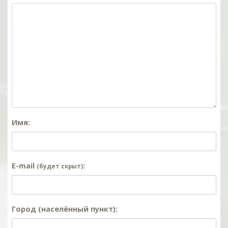
Имя:
E-mail
:
(будет скрыт)
Город (населённый пункт):