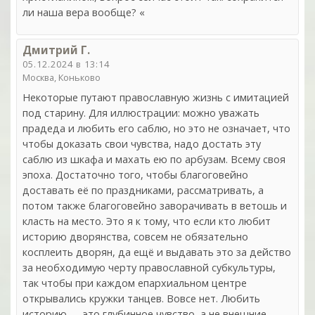
ли наша вера вообще? «
Дмитрий Г.
05.12.2024 в 13:14
Москва, Коньково
Некоторые путают православную жизнь с имитацией
под старину. Для иллюстрации: можно уважать
прадеда и любить его саблю, но это не означает, что
чтобы доказать свои чувства, надо достать эту
саблю из шкафа и махать ею по арбузам. Всему своя
эпоха. Достаточно того, чтобы благоговейно
доставать её по праздниками, рассматривать, а
потом также благоговейно заворачивать в ветошь и
класть на место. Это я к тому, что если кто любит
историю дворянства, совсем не обязательно
косплеить дворян, да ещё и выдавать это за действо
за необходимую черту православной субкультуры,
так чтобы при каждом епархиальном центре
открывались кружки танцев. Вовсе нет. Любить
историю — это глубинное чувство, а не внешние