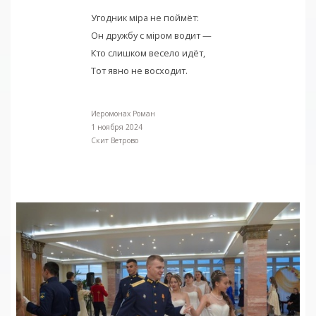
Угодник мiра не поймёт:
Он дружбу с мiром водит —
Кто слишком весело идёт,
Тот явно не восходит.
Иеромонах Роман
1 ноября 2024
Скит Ветрово