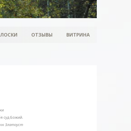
ОЛОСКИ
ОТЗЫВЫ
ВИТРИНА
хи
я суд Божий.
анн Златоуст