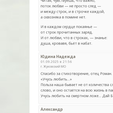
Читая, чувствуешь, что важно,
поток любви — не просто след —
и между строк, и в строчке каждой,
а сквозняка в помине нет.
И в каждом сердце покаянье —
от строк прочитанных заряд.
И от любви, что в строках, — знанье:
душа, кровавя, бьёт в набат.
Юдина Надежда
01.09.2025 в 21:56
г. Жуковский МО
Спасибо за стихотворение, отец Роман.
«Учусь любить…»
Польза наша бывает не от количества сл
слово, и оно остаётся на всю жизнь в п
Учусь любить на смертном ложе… Дай Бо
Александр