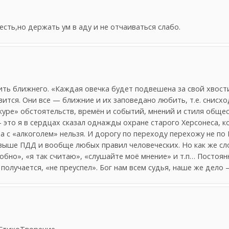
есть,но держать ум в аду и не отчаиваться слабо.
ь ближнего. «Каждая овечка будет подвешена за свой хвостик
вится. Они все — ближние и их заповедано любить, т.е. снисх
куре» обстоятельств, времён и событий, мнений и стиля общес
— это я в сердцах сказал однажды охране старого Херсонеса, к
а с «алкоголем» нельзя. И дорогу по переходу перехожу не по
выше ПДД и вообще любых правил человеческих. Но как же сл
обно», «я так считаю», «слушайте моё мнение» и т.п… Постоянн
получается, «не преуспел». Бог нам всем судья, наше же дело 