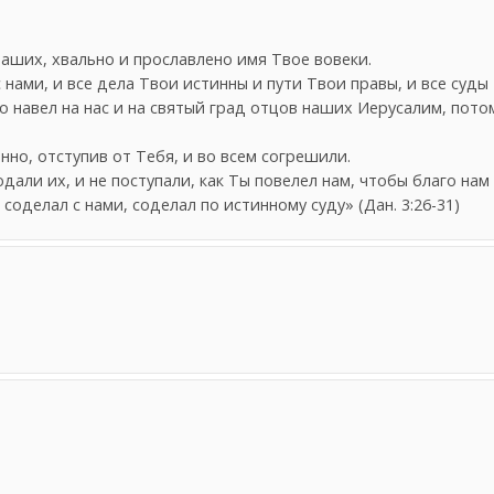
аших, хвально и прославлено имя Твое вовеки.
 нами, и все дела Твои истинны и пути Твои правы, и все суды
 навел на нас и на святый град отцов наших Иерусалим, потом
нно, отступив от Тебя, и во всем согрешили.
али их, и не поступали, как Ты повелел нам, чтобы благо нам
ы соделал с нами, соделал по истинному суду» (Дан. 3:26-31)