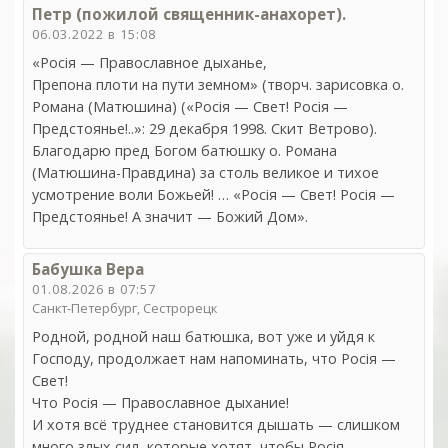
Петр (пожилой священник-анахорет).
06.03.2022 в 15:08
«Росiя — Православное дыханье,
Препона плоти на пути земном» (творч. зарисовка о.
Романа (Матюшина) («Росiя — Свет! Росiя —
Предстоянье!..»: 29 декабря 1998. Скит Ветрово).
Благодарю пред Богом батюшку о. Романа
(Матюшина-Правдина) за столь великое и тихое
усмотрение воли Божьей! … «Росiя — Свет! Росiя —
Предстоянье! А значит — Божий Дом».
Бабушка Вера
01.08.2026 в 07:57
Санкт-Петербург, Сестрорецк
Родной, родной наш батюшка, вот уже и уйдя к
Господу, продолжает нам напоминать, что Росiя —
Свет!
Что Росiя — Православное дыхание!
И хотя всё труднее становится дышать — слишком
много злых сил, которые хотят, чтобы Росiя