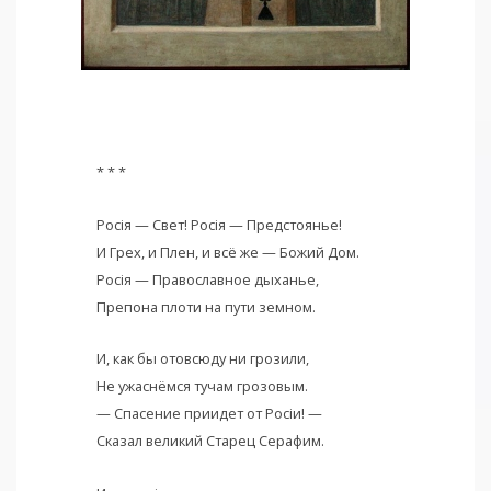
* * *
Росiя — Свет! Росiя — Предстоянье!
И Грех, и Плен, и всё же — Божий Дом.
Росiя — Православное дыханье,
Препона плоти на пути земном.
И, как бы отовсюду ни грозили,
Не ужаснёмся тучам грозовым.
— Спасение приидет от Росiи! —
Сказал великий Старец Серафим.