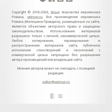
Copyright © 2016–2026,
Фонд
творчества иеромонаха
Романа,
vetrovo.ru
. Все произведения иеромонаха
Романа (Матюшина-Правдина), размещённые на сайте,
являются объектами авторского права и защищены
законодательством. Использование материалов
разрешено только с личной, некоммерческой целью.
Любое копирование, тиражирование и
распространение материалов сайта, публичное
исполнение стихотворений и песнопений с
коммерческой целью запрещено без разрешения
автора произведений или владельцев сайта.
Мнение авторов может не совпадать с позицией
редакции.
editor@vetrovo.ru
// // //Ftakar - disabled. //
//
// // // // // // // // // // // // // //
//