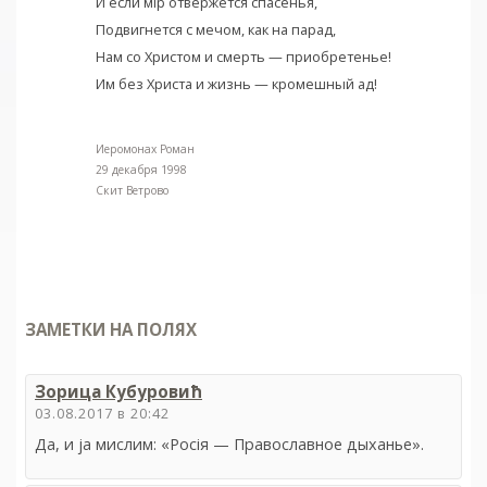
И если мiр отвержется спасенья,
Подвигнется с мечом, как на парад,
Нам со Христом и смерть — приобретенье!
Им без Христа и жизнь — кромешный ад!
Иеромонах Роман
29 декабря 1998
Скит Ветрово
ЗАМЕТКИ НА ПОЛЯХ
Зорица Кубуровић
03.08.2017 в 20:42
Да, и ја мислим: «Росiя — Православное дыханье».