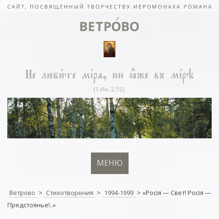
МЕНЮ
Ветрово
>
Стихотворения
>
1994-1999
>
«Росiя — Свет! Росiя —
Предстоянье!..»