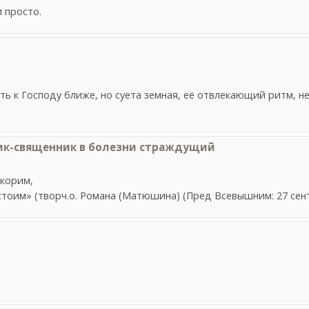
 просто.
быть к Господу ближе, но суета земная, её отвлекающий ритм, н
ик-священник в болезни страждущий
 корим,
оим» (творч.о. Романа (Матюшина) (Пред Всевышним: 27 сент