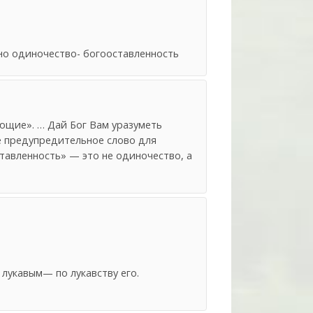
дно одиночество- богооставленность
рующие». … Дай Бог Вам уразуметь
е предупредительное слово для
тавленность» — это не одиночество, а
лукавым— по лукавству его.