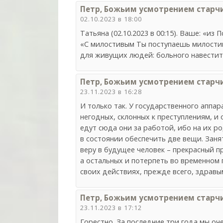
Петр, Божьим усмотрением старч
02.10.2023 в 18:00
Татьяна (02.10.2023 в 00:15). Ваше: «из 
«С милостивым Ты поступаешь милостив
для живущих людей: больного навестить
Петр, Божьим усмотрением старч
23.11.2023 в 16:28
И только так. У государственного аппа
негодных, склонных к преступлениям, и 
едут сюда они за работой, ибо на их ро
в состоянии обеспечить две вещи. Заня
веру в будущее человек – прекрасный п
а остальных и потерпеть во временном
своих действиях, прежде всего, здравы
Петр, Божьим усмотрением старч
23.11.2023 в 17:12
Горестно. За последние три года мы оч