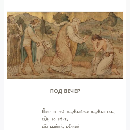
ПОД ВЕЧЕР
Ћкw на тS надёzніемъ надёzшасz,
гDи, во вёкъ,
б9е вели1кій, вёчный