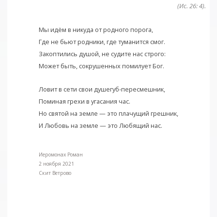
(Ис. 26: 4).
Мы идём в никуда от родного порога,
Где не бьют родники, где туманится смог.
Закоптились душой, не судите нас строго:
Может быть, сокрушенных помилует Бог.
Ловит в сети свои душегуб-пересмешник,
Поминая грехи в угасания час.
Но святой на земле — это плачущий грешник,
И Любовь на земле — это Любящий нас.
Иеромонах Роман
2 ноября 2021
Cкит Ветрово