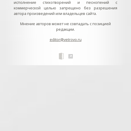
исполнение стихотворений и песнопений с
коммерческой целью запрещено без разрешения
автора произведений или владельцев сайта.
Мнение авторов может не совпадать с позицией
редакции.
editor@vetrovo.ru
// // //Ftakar - disabled. //
//
// // // // // // // // // // // // // //
//
// // // // // // // // // // // // // // // // Раздел «Песнопения».
Интерактивные кнопки и окна с видеозаписями. // Что
здесь? Три кнопки btn_ru (Rutube), btn_vk (VK), btn_yt
(Youtube). // Нажатие на кнопку // 1) делает её заметной
классом .btn_visible. // 2) пригашает другие кнопки
классом .btn_muted. // 3) открывает нужное окно с
видеозаписью удалив .v_hiden и добавив .v_visible. // 4)
закрывает ненужное окно, удалив .v_visible и добавив