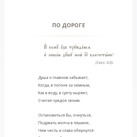
ПО ДОРОГЕ
И# комY ѓзъ труждaюсz
и3 лишaю дyшу мою2 t благостhни
?
(Еккл. 4:8).
Душа о главном забывает,
Когда, в погоне за земным,
Как в воду, в суету ныряет,
Считая чуждое своим.
Остановиться бы, очнуться,
Подумать молча в тишине,
Чем честь и слава обернутся