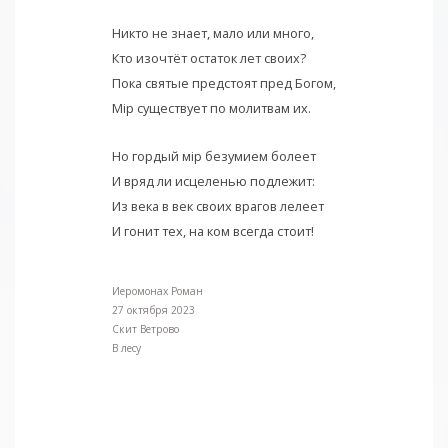
Никто не знает, мало или много,
Кто изочтёт остаток лет своих?
Пока святые предстоят пред Богом,
Мiр существует по молитвам их.
Но гордый мiр безумием болеет
И вряд ли исцеленью подлежит:
Из века в век своих врагов лелеет
И гонит тех, на ком всегда стоит!
Иеромонах Роман
27 октября 2023
Скит Ветрово
В лесу