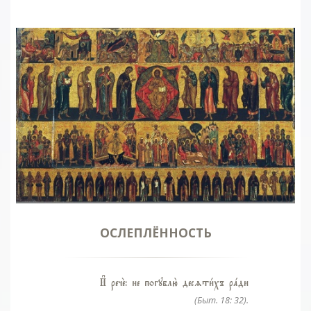
ОСЛЕПЛЁННОСТЬ
И# речE: не погублю2 десzти1хъ рaди
(Быт. 18: 32).