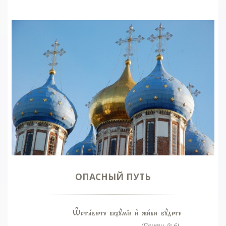
ОПАСНЫЙ ПУТЬ
Њстaвите безyміе и3 жи1ви бyдете
(Притч. 9: 6).