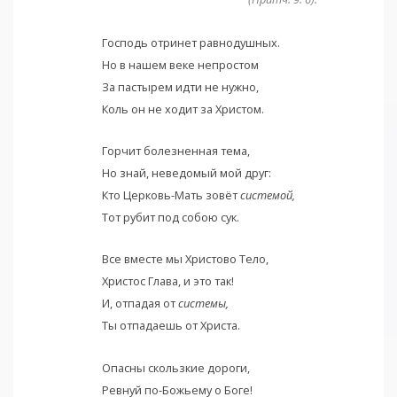
Господь отринет равнодушных.
Но в нашем веке непростом
За пастырем идти не нужно,
Коль он не ходит за Христом.
Горчит болезненная тема,
Но знай, неведомый мой друг:
Кто Церковь-Мать зовёт
системой,
Тот рубит под собою сук.
Все вместе мы Христово Тело,
Христос Глава, и это так!
И, отпадая от
системы,
Ты отпадаешь от Христа.
Опасны скользкие дороги,
Ревнуй по-Божьему о Боге!