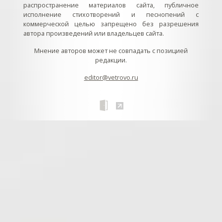
распространение материалов сайта, публичное
исполнение стихотворений и песнопений с
коммерческой целью запрещено без разрешения
автора произведений или владельцев сайта.
Мнение авторов может не совпадать с позицией
редакции.
editor@vetrovo.ru
// // //Ftakar - disabled. //
//
// // // // // // // // // // // // // //
//
// // // // // // // // // // // // // // // // Раздел «Песнопения».
Интерактивные кнопки и окна с видеозаписями. // Что
здесь? Три кнопки btn_ru (Rutube), btn_vk (VK), btn_yt
(Youtube). // Нажатие на кнопку // 1) делает её заметной
классом .btn_visible. // 2) пригашает другие кнопки
классом .btn_muted. // 3) открывает нужное окно с
видеозаписью удалив .v_hiden и добавив .v_visible. // 4)
закрывает ненужное окно, удалив .v_visible и добавив