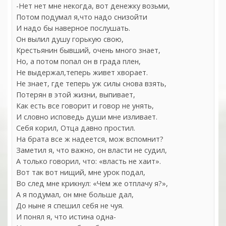
-Нет нет мне некогда, вот денежку возьми,
Потом подумал я,что надо снизойти
И надо бы наверное послушать.
Он вылил душу горькую свою,
Крестьянин бывший, очень много знает,
Но, а потом попал он в града плен,
Не выдержал,теперь живет хворает.
Не знает, где теперь уж силы снова взять,
Потерян в этой жизни, выпивает,
Как есть все говорит и говор не унять,
И словно исповедь души мне изливает.
Себя корил, Отца давно простил.
На брата все ж надеется, мож вспомнит?
Заметил я, что важно, он власти не судил,
А только говорил, что: «власть не хаит».
Вот так вот нищий, мне урок подал,
Во след мне крикнул: «Чем же отплачу я?»,
А я подумал, он мне больше дал,
До ныне я спешил себя не чуя.
И понял я, что истина одна-