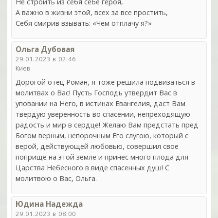
Не строить из себя себе героя,
А важно в жизни этой, всех за все простить,
Себя смирив взывать: «Чем отплачу я?»
Ольга Дубовая
29.01.2023 в 02:46
Киев
Дорогой отец Роман, я тоже решила подвизаться в
молитвах о Вас! Пусть Господь утвердит Вас в
уповании на Него, в истинах Евангелия, даст Вам
твердую уверенность во спасении, непреходящую
радость и мир в сердце! Желаю Вам предстать пред
Богом верным, непорочным Его слугою, который с
верой, действующей любовью, совершил свое
поприще на этой земле и принес много плода для
Царства Небесного в виде спасенных душ! С
молитвою о Вас, Ольга.
Юдина Надежда
29.01.2023 в 08:00