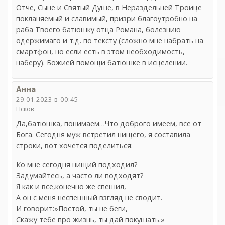
Отче, Сыне и Святый Душе, в Нераздельней Троице
покланяемый и славимый, призри благоутробно на
раба Твоего батюшку отца Романа, болезнию
одержимаго и т.д. по тексту (сложно мне набрать на
смартфон, но если есть в этом необходимость,
наберу). Божией помощи батюшке в исцелении.
Анна
29.01.2023 в 00:45
Псков
Да,батюшка, понимаем…Что доброго имеем, все от
Бога. Сегодня муж встретил нищего, я составила
строки, вот хочется поделиться:
Ко мне сегодня нищий подходил?
Задумайтесь, а часто ли подходят?
Я как и все,конечно же спешил,
А он с меня неспешный взгляд не сводит.
И говорит:»Постой, ты не беги,
Скажу тебе про жизнь, ты дай покушать.»