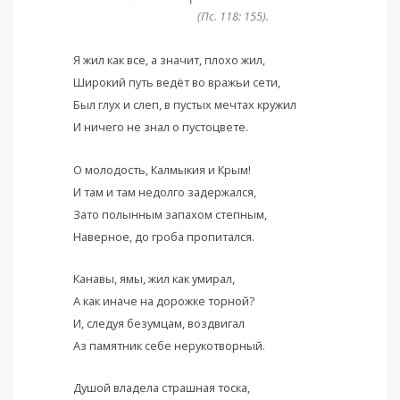
(Пс. 118: 155).
Я жил как все, а значит, плохо жил,
Широкий путь ведёт во вражьи сети,
Был глух и слеп, в пустых мечтах кружил
И ничего не знал о пустоцвете.
О молодость, Калмыкия и Крым!
И там и там недолго задержался,
Зато полынным запахом степным,
Наверное, до гроба пропитался.
Канавы, ямы, жил как умирал,
А как иначе на дорожке торной?
И, следуя безумцам, воздвигал
Аз памятник себе нерукотворный.
Душой владела страшная тоска,