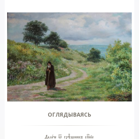
ОГЛЯДЫВАЯСЬ
Далeче t грBшникъ спcніе