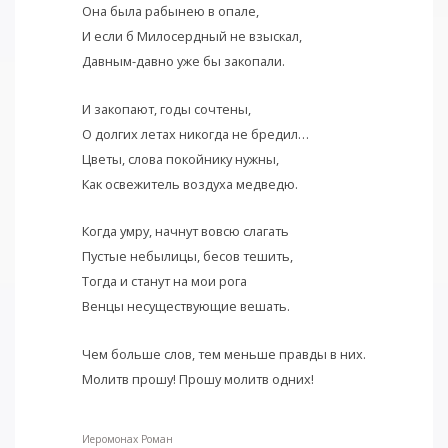
Она была рабынею в опале,
И если б Милосердный не взыскал,
Давным-давно уже бы закопали.
И закопают, годы сочтены,
О долгих летах никогда не бредил…
Цветы, слова покойнику нужны,
Как освежитель воздуха медведю.
Когда умру, начнут вовсю слагать
Пустые небылицы, бесов тешить,
Тогда и станут на мои рога
Венцы несуществующие вешать.
Чем больше слов, тем меньше правды в них.
Молитв прошу! Прошу молитв одних!
Иеромонах Роман