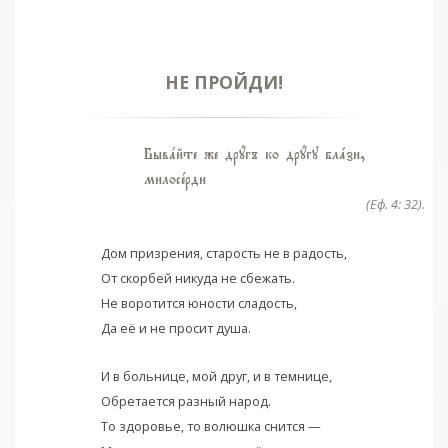
НЕ ПРОЙДИ!
Бывaйте же дрyгъ ко дрyгу блaзи,
милосeрди
(Еф. 4: 32).
Дом призрения, старость не в радость,
От скорбей никуда не сбежать.
Не воротится юности сладость,
Да её и не просит душа.
И в больнице, мой друг, и в темнице,
Обретается разный народ.
То здоровье, то волюшка снится —