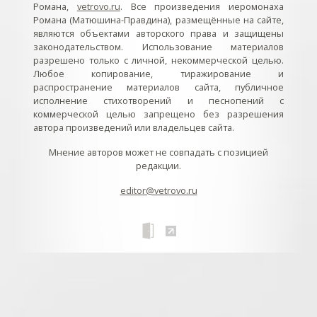
Романа,
vetrovo.ru
. Все произведения иеромонаха
Романа (Матюшина-Правдина), размещённые на сайте,
являются объектами авторского права и защищены
законодательством. Использование материалов
разрешено только с личной, некоммерческой целью.
Любое копирование, тиражирование и
распространение материалов сайта, публичное
исполнение стихотворений и песнопений с
коммерческой целью запрещено без разрешения
автора произведений или владельцев сайта.
Мнение авторов может не совпадать с позицией
редакции.
editor@vetrovo.ru
// // //Ftakar - disabled. //
//
// // // // // // // // // // // // // //
//
// // // // // // // // // // // // // // // // Раздел «Песнопения».
Интерактивные кнопки и окна с видеозаписями. // Что
здесь? Три кнопки btn_ru (Rutube), btn_vk (VK), btn_yt