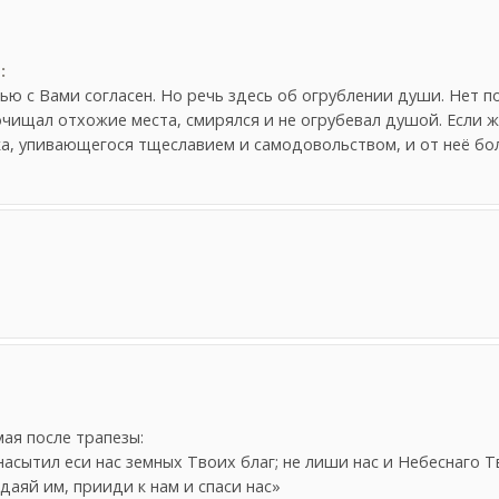
:
ью с Вами согласен. Но речь здесь об огрублении души. Нет 
 очищал отхожие места, смирялся и не огрубевал душой. Если
ка, упивающегося тщеславием и самодовольством, и от неё бо
ая после трапезы:
насытил еси нас земных Твоих благ; не лиши нас и Небеснаго Т
даяй им, прииди к нам и спаси нас»