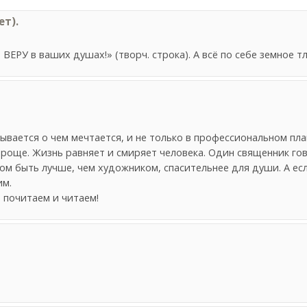
т).
ВЕРУ в ваших душах!» (творч. строка). А всё по себе земное т
вается о чем мечтается, и не только в профессиональном пла
проще. Жизнь равняет и смиряет человека. Один священник гов
ом быть лучше, чем художником, спасительнее для души. А е
им.
 почитаем и читаем!