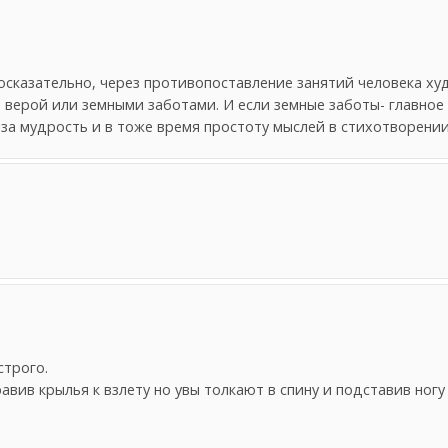
осказательно, через противопоставление занятий человека ху
 верой или земными заботами. И если земные заботы- главное 
 за мудрость и в тоже время простоту мыслей в стихотворении
строго.
авив крылья к взлету но увы толкают в спину и подставив но