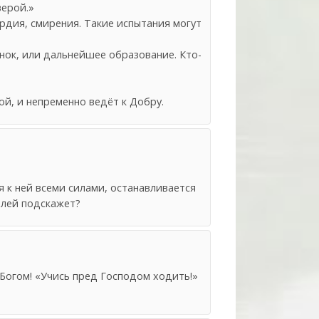
верой.»
рдия, смирения. Такие испытания могут
нок, или дальнейшее образование. Кто-
й, и непременно ведёт к Добру.
я к ней всеми силами, останавливается
елей подскажет?
 Богом! «Учись пред Господом ходить!»