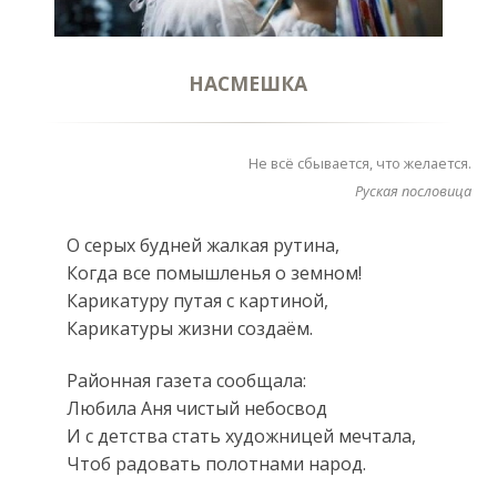
НАСМЕШКА
Не всё сбывается, что желается.
Руская пословица
О серых будней жалкая рутина,
Когда все помышленья о земном!
Карикатуру путая с картиной,
Карикатуры жизни создаём.
Районная газета сообщала:
Любила Аня чистый небосвод
И с детства стать художницей мечтала,
Чтоб радовать полотнами народ.