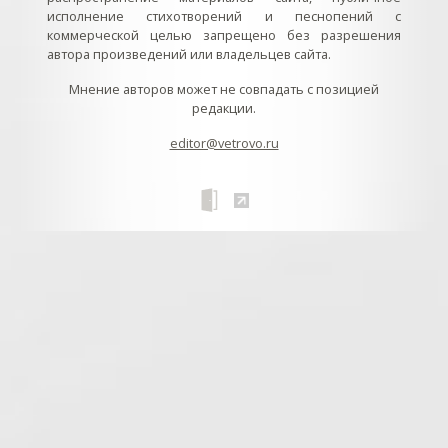
исполнение стихотворений и песнопений с
коммерческой целью запрещено без разрешения
автора произведений или владельцев сайта.
Мнение авторов может не совпадать с позицией
редакции.
editor@vetrovo.ru
// // //Ftakar - disabled. //
//
// // // // // // // // // // // // // //
//
// // // // // // // // // // // // // // // // Раздел «Песнопения».
Интерактивные кнопки и окна с видеозаписями. // Что
здесь? Три кнопки btn_ru (Rutube), btn_vk (VK), btn_yt
(Youtube). // Нажатие на кнопку // 1) делает её заметной
классом .btn_visible. // 2) пригашает другие кнопки
классом .btn_muted. // 3) открывает нужное окно с
видеозаписью удалив .v_hiden и добавив .v_visible. // 4)
закрывает ненужное окно, удалив .v_visible и добавив