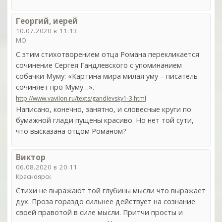
Георгий, иерей
10.07.2020 в 11:13
МО
С этим стихотворением отца Романа перекликается
сочинение Сергея Гандлевского с упоминанием
собачки Муму: «Картина мира милая уму – писатель
сочиняет про Муму…».
http://www.vavilon.ru/texts/gandlevsky1-3.html
Написано, конечно, занятно, и словесные круги по
бумажной глади пущены красиво. Но нет той сути,
что высказана отцом Романом?
Виктор
06.08.2020 в 20:11
Красноярск
Стихи не выражают той глубины мысли что выражает
дух. Проза гораздо сильнее действует на сознание
своей правотой в силе мысли. Притчи просты и