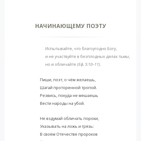
НАЧИНАЮ­ЩЕМУ ПОЭТУ
Испытывайте, что благоугодно Богу,
и не участвуйте в безплодных делах тьмы,
но и обличайте
(Еф. 5:10–11)
.
Пиши, поэт, о чём желаешь,
Шагай проторенной тропой.
Резвись, покуда не мешаешь
Вести народы на убой.
Не вздумай обличать пороки,
Указывать на ложь и грязь:
В своём Отечестве пророков