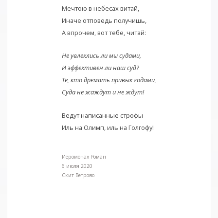
Мечтою в небесах витай,
Иначе отповедь получишь,
А впрочем, вот тебе, читай:
Не увлеклись ли мы судами,
И эффективен ли наш суд?
Те, кто дремать привык годами,
Суда не жаждут и не ждут!
Ведут написанные строфы
Иль на Олимп, иль на Голгофу!
Иеромонах Роман
6 июля 2020
Скит Ветрово