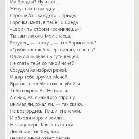
Им бредни? Ну чтож…
Живут пока намедни…
Спрошу Аз с каждого… Приду…
Горячка, мнят, в тебе? В бреду
«Свои» ты строки «сочиняешь»?
Ты сам глаголы Мои знаешь.
Безумец, — скажут, — что бормочешь?
«Срубить» как блогер, видно, хочешь?
Один лишь знаешь суть вещей.
Не спать тебе со Мной ночей.
Сосудом Аз избрал речей.
И дар тебе вручил. Мечей
Врагов, злодейств их не убойся.
Тебя сокрою Аз. Не бойся.
А с них, Аз, с каждого спрошу —
Внимал ли, ржал ли, — так скажу…
Не возгордись. Пиши. И внемли.
И обходя моря и земли…
Не лицемерь. Как есть скажи.
Лицеприятия без, лжи…
Передо Мной ответ держи…