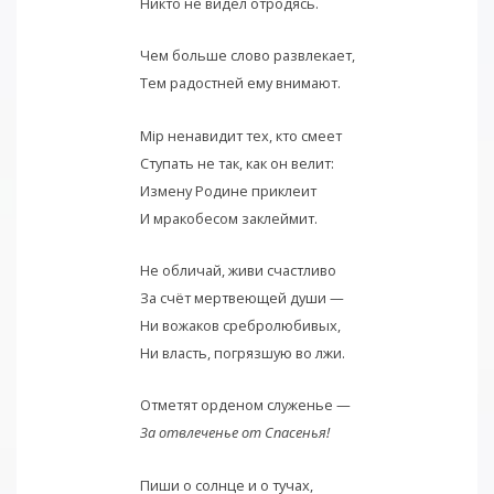
Никто не видел отродясь.
Чем больше слово развлекает,
Тем радостней ему внимают.
Мiр ненавидит тех, кто смеет
Ступать не так, как он велит:
Измену Родине приклеит
И мракобесом заклеймит.
Не обличай, живи счастливо
За счёт мертвеющей души —
Ни вожаков сребролюбивых,
Ни власть, погрязшую во лжи.
Отметят орденом служенье —
За отвлеченье от Спасенья!
Пиши о солнце и о тучах,