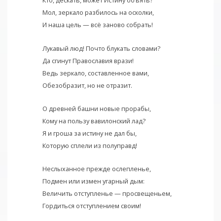
Кто, дескать, может Истину объять?
Мол, зеркало разбилось на осколки,
И наша цель — всё заново собрать!
Лукавый люд! Почто блукать словами?
Да сгинут Православия врази!
Ведь зеркало, составленное вами,
Обезобразит, но не отразит.
О древней башни новые прорабы,
Кому на пользу вавилонский лад?
Я и гроша за истину не дал бы,
Которую сплели из полуправд!
Неслыханное прежде ослепленье,
Подмен или измен угарный дым:
Величить отступленье — просвещеньем,
Гордиться отступлением своим!