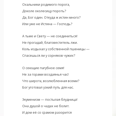
Охальники родимого порога,
Доколе околесицу пороть?
Да, Бог один. Откуда ж истин много?
Или уже не Истина — Господь?
А тьме и Свету — не соединиться!
Не прогадай, благовеститель лжи.
Коль издыхал у собственной пшеницы —
Спасешься ли у сорняков чужих?
О сеющие пагубное семя!
Не за горами воздаянья час!
Что широта, возлюбленная всеми?
Бог уготовал узкий путь для нас.
Экуменизм — постылая блудница!
Она душой о чадах не болит.
И дом её со срамом разорится