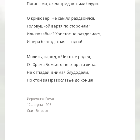
Погаными, с кем пред детьми блудит.
О кривовер! Не сам ли раздвоился,
Головушкой вертя по сторонам?
Иль позабыл? Христос не разделился,
И вера благодатная — одна!
Молись, народ, о Чистоте радея,
От Храма Божьего не отврати лица.
Не отпадай, внимая блудодеям,
Но стой за Православье до конца!
Иеромонах Роман
12 августа 1996
Скит Ветрово