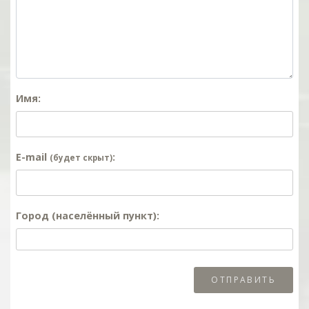
Имя:
E-mail
:
(будет скрыт)
Город (населённый пункт):