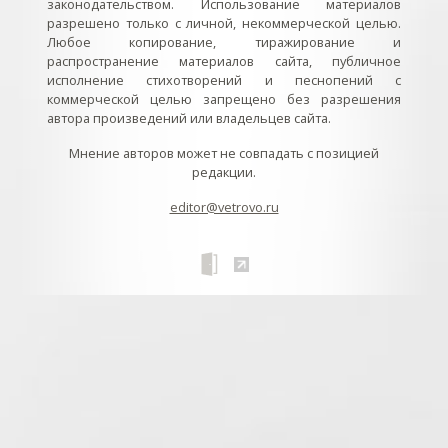
законодательством. Использование материалов
разрешено только с личной, некоммерческой целью.
Любое копирование, тиражирование и
распространение материалов сайта, публичное
исполнение стихотворений и песнопений с
коммерческой целью запрещено без разрешения
автора произведений или владельцев сайта.
Мнение авторов может не совпадать с позицией
редакции.
editor@vetrovo.ru
// // //Ftakar - disabled. //
//
// // // // // // // // // // // // // //
//
// // // // // // // // // // // // // // // // Раздел «Песнопения».
Интерактивные кнопки и окна с видеозаписями. // Что
здесь? Три кнопки btn_ru (Rutube), btn_vk (VK), btn_yt
(Youtube). // Нажатие на кнопку // 1) делает её заметной
классом .btn_visible. // 2) пригашает другие кнопки