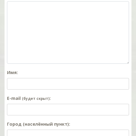
Имя:
E-mail
:
(будет скрыт)
Город (населённый пункт):