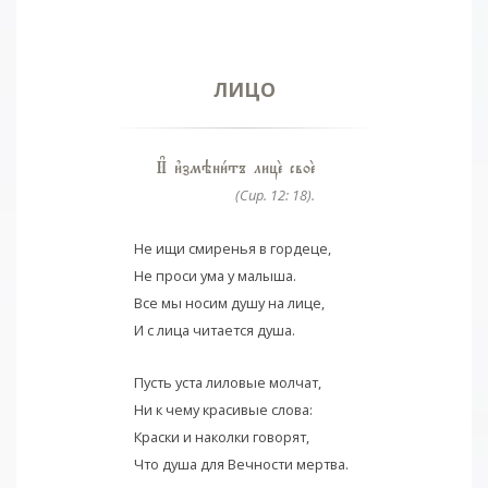
ЛИЦО
И# и3змэни1тъ лицE своE
(Сир. 12: 18).
Не ищи смиренья в гордеце,
Не проси ума у малыша.
Все мы носим душу на лице,
И с лица читается душа.
Пусть уста лиловые молчат,
Ни к чему красивые слова:
Краски и наколки говорят,
Что душа для Вечности мертва.