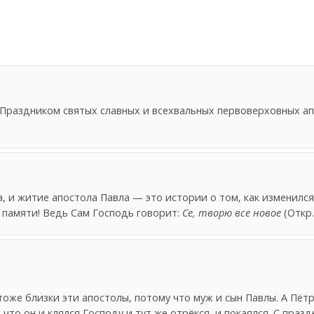
Праздником святых славных и всехвальных первоверховных ап
, и житие апостола Павла — это истории о том, как изменился
х памяти! Ведь Сам Господь говорит:
Се, творю все новое
(Откр. 
тоже близки эти апостолы, потому что муж и сын Павлы. А Пётр
что он и клялся Господу и тут же отрёкся, и покаялся. С празд