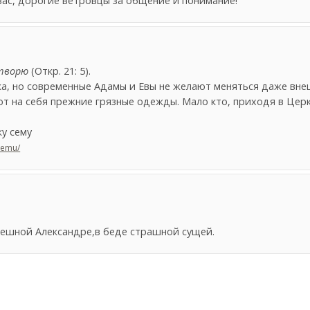
вас, дорогие ветровцы за общение и понимание!
 творю
(Откр. 21: 5).
ка, но современные Адамы и Евы не желают меняться даже вне
ют на себя прежние грязные одежды. Мало кто, приходя в Церк
у сему
semu/
ешной Александре,в беде страшной сущей.