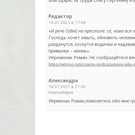
Благодарю за труды Ольгу Сергеевну и 
Редактор
14.07.2021 в 17:04
«
И рече Седяй на престоле: се, нова вся
Господь хочет омыть, обновить челове
разденутся, коснутся водички и надева
привычки – жизнь».
Иеромонах Роман. Не сообразуйтеся век
https://vetrovo.ru/prose/ne-soobrazujtesya-veku-
Александра
14.07.2021 в 21:05
Новосибирск
Иермонах Роман,помолитесь обо мне гр