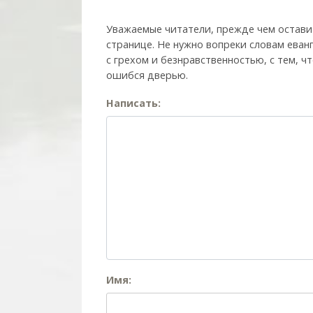
Уважаемые читатели, прежде чем остави
странице. Не нужно вопреки словам еван
с грехом и без­нрав­ствен­ностью, с тем,
ошибся дверью.
Написать:
Имя: