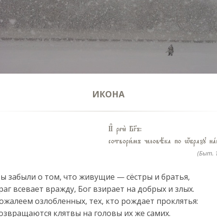
ИКОНА
И# речE БGъ:
сотвори1мъ человёка по w4бразу н
(Быт. 1
ы забыли о том, что живущие — сёстры и братья,
раг всевает вражду, Бог взирает на добрых и злых.
ожалеем озлобленных, тех, кто рождает проклятья:
озвращаются клятвы на головы их же самих.