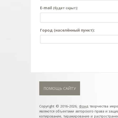
E-mail
:
(будет скрыт)
Город (населённый пункт):
ПОМОЩЬ САЙТУ
Copyright © 2016–2026,
Фонд
творчества иер
являются объектами авторского права и защ
копирование, тиражирование и распростране