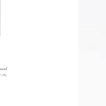
aшему
: 26).