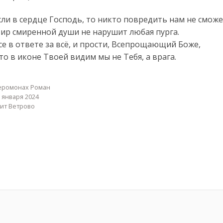
сли в сердце Господь, то никто повредить нам не сможе
ир смиренной души не нарушит любая пурга.
се в ответе за всё, и прости, Всепрощающий Боже,
то в иконе Твоей видим мы не Тебя, а врага.
еромонах Роман
 января 2024
кит Ветрово