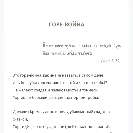
ГОРЕ-ВОЙНА
И$мже б0гъ чрeво, и3 слaва въ студЁ и4хъ,
и5же земн†z мyдрствуютъ
(Флп. 3: 19).
Это горе-война, как иначе назвать, в самом деле,
Иль беззубы совсем, иль отвагой и честью слабы
?
Не жалеют солдат, а жалеют мосты и тоннели:
Торгашам барыши, а отцам с матерями гробы.
Дремлет Кремль день и ночь, убаюканный сладкою
сказкой,
Торг идёт, как всегда, значит, всё остальное враньё.