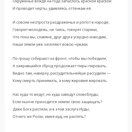
Окруженье вождя на года запаслось красной краской
И проводит черты, удивляясь оттенкам её.
И совсем неспроста раздраженье и ропот в народе,
Говорит молодёжь, не таясь, говорят старики,
Что пока мы, славяне, друг друга усердно изводим,
Наши земли уже заселяют вовсю чужаки.
По грошу собирают на фронт, чтобы мы победили,
А зажравшийся сброд продолжает пиры пировать.
Видно там, наверху, рассудительнейше рассудили —
Кому смерть принимать, а кому жировмя жировать.
Нас куда-то ведут, но куда заведут словоблуды,
Если нынче приходится землю свою защищать?
Даже Бога распяли, и в этом заслуга Иуды,
Отчего же Росiю, имея иуд, не распять?