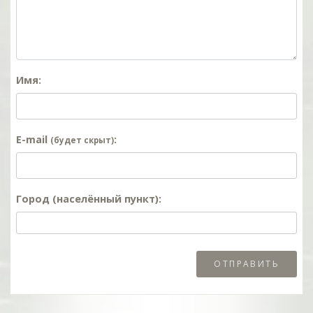
Имя:
E-mail
:
(будет скрыт)
Город (населённый пункт):