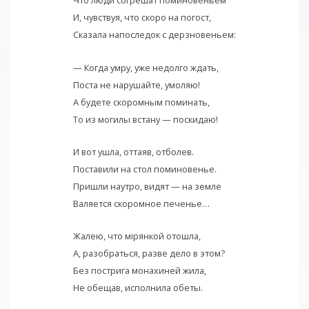
Что люди согрешат поминовеньем
И, чувствуя, что скоро на погост,
Сказала напоследок с дерзновеньем:
— Когда умру, уже недолго ждать,
Поста не нарушайте, умоляю!
А будете скоромным поминать,
То из могилы встану — поскидаю!
И вот ушла, оттаяв, отболев.
Поставили на стол поминовенье.
Пришли наутро, видят — на земле
Валяется скоромное печенье…
Жалею, что мiрянкой отошла,
А, разобраться, разве дело в этом?
Без пострига монахиней жила,
Не обещав, исполнила обеты.