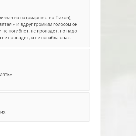
ризван на патриаршество Тихон),
Святая!» И вдруг громким голосом он
и не погибнет, не пропадет, но надо
 не пропадет, и не погибла она».
блять»
их.