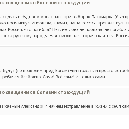
ик-священник в болезни страждущий
находясь в Чудовом монастыре при выборах Патриарха (был п
мко воскликнул: «Пропала, значит, наша Россия, пропала Русь 
ла Россия, что погибла? Нет, нет, она не пропала, не погибла 
греха русскому народу. Надо молиться, горячо каяться. Россия
е будут (не позволим пред Богом) уничтожать и просто истре
стребляем безбожно. Сами! Всё сами! И только сами…….
ик-священник в болезни страждущий
 Уважаемый Александр! И начнём исправление в жизни с себя сам