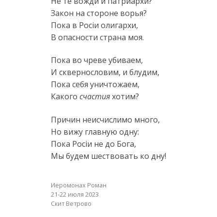
Не те вожди и патриархи?
Закон на стороне ворья?
Пока в Росiи олигархи,
В опасности страна моя.
Пока во чреве убиваем,
И сквернословим, и блудим,
Пока себя уничтожаем,
Какого
счастия
хотим?
Причин неисчислимо много,
Но вижу главную одну:
Пока Росiи не до Бога,
Мы будем шествовать ко дну!
Иеромонах Роман
21-22 июля 2023
Скит Ветрово