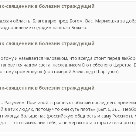
ик-священник в болезни страждущий
радская область. Благодарю пред Богом, Вас, Мариюшка за до
 выздоровление отдадим на волю Божью.
ик-священник в болезни страждущий
тому и называется человеком, что всегда стоит перед выборо
становится чадом света, наследником Его небесного Царства. Е
во тьму кромешную» (протоиерей Александр Шаргунов).
ик-священник в болезни страждущий
… Разумеем. Причиной страшных событий последнего времени 
 в этих людях, потому что они суть плоть» (Быт. 6, 3). … Необ
и никогда больше нас (российскую общность и саму Россию) в м
да — это выживание тебя, а не мерзкого и отвратительного п