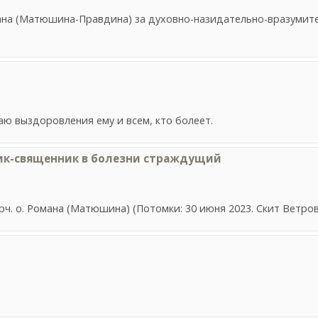
на (Матюшина-Правдина) за духовно-назидательно-вразумител
аю выздоровления ему и всем, кто болеет.
ик-священник в болезни страждущий
рч. о. Романа (Матюшина) (Потомки: 30 июня 2023. Скит Ветрово