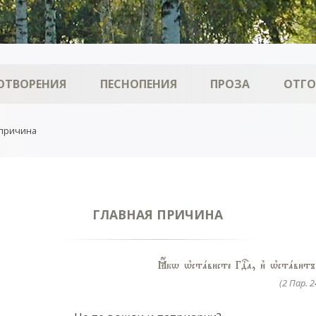
ОТВОРЕНИЯ
ПЕСНОПЕНИЯ
ПРОЗА
ОТГ
 причина
ГЛАВНАЯ ПРИЧИНА
Ћкw њстaвисте ГDа, и3 њстaвитъ
(2 Пар. 2