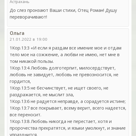
Астрахань
До слез пронзают Ваши стихи, Отец Роман! Душу
переворачивают!
Ольга
21.01.2022 в 19:00
1Кор.13:3 «И если я раздам все имение мое и отдам
тело мое на сожжение, а любви не имею, нет мне в
том никакой пользы.
1Кор.13:4 Любовь долготерпит, милосердствует,
любовь не завидует, любовь не превозносится, не
гордится,
1Кор.13:5 не бесчинствует, не ищет своего, не
раздражается, не мыслит зла,
1Кор.13:6 не радуется неправде, а сорадуется истине;
1Кор.13:7 все покрывает, всему верит, всего надеется,
все переносит.
1Кор.13:8 Любовь никогда не перестает, хотя и
пророчества прекратятся, и языки умолкнут, и знание
упразднится.