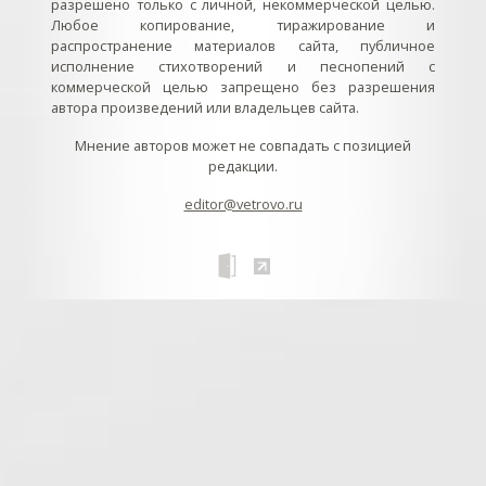
разрешено только с личной, некоммерческой целью.
Любое копирование, тиражирование и
распространение материалов сайта, публичное
исполнение стихотворений и песнопений с
коммерческой целью запрещено без разрешения
автора произведений или владельцев сайта.
Мнение авторов может не совпадать с позицией
редакции.
editor@vetrovo.ru
// // //Ftakar - disabled. //
//
// // // // // // // // // // // // // //
//
// // // // // // // // // // // // // // // // Раздел «Песнопения».
Интерактивные кнопки и окна с видеозаписями. // Что
здесь? Три кнопки btn_ru (Rutube), btn_vk (VK), btn_yt
(Youtube). // Нажатие на кнопку // 1) делает её заметной
классом .btn_visible. // 2) пригашает другие кнопки
классом .btn_muted. // 3) открывает нужное окно с