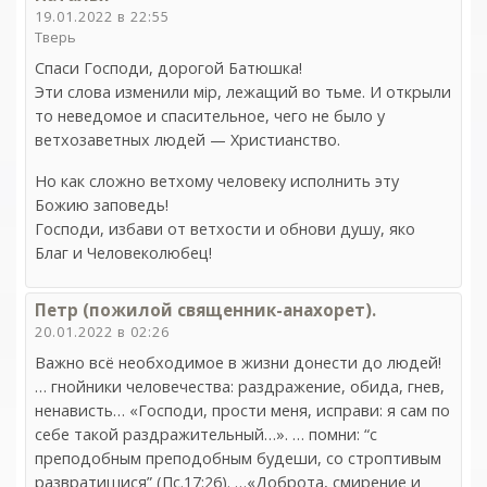
19.01.2022 в 22:55
Тверь
Спаси Господи, дорогой Батюшка!
Эти слова изменили мiр, лежащий во тьме. И открыли
то неведомое и спасительное, чего не было у
ветхозаветных людей — Христианство.
Но как сложно ветхому человеку исполнить эту
Божию заповедь!
Господи, избави от ветхости и обнови душу, яко
Благ и Человеколюбец!
Петр (пожилой священник-анахорет).
20.01.2022 в 02:26
Важно всё необходимое в жизни донести до людей!
… гнойники человечества: раздражение, обида, гнев,
ненависть… «Господи, прости меня, исправи: я сам по
себе такой раздражительный…». … помни: “с
преподобным преподобным будеши, со строптивым
развратишися” (Пс.17:26). …«Доброта, смирение и