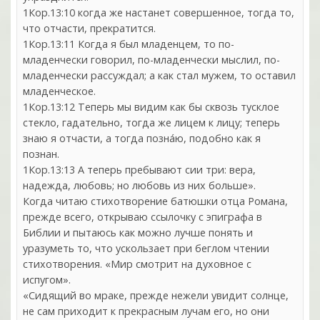
1Кор.13:10 когда же настанет совершенное, тогда то,
что отчасти, прекратится.
1Кор.13:11 Когда я был младенцем, то по-
младенчески говорил, по-младенчески мыслил, по-
младенчески рассуждал; а как стал мужем, то оставил
младенческое.
1Кор.13:12 Теперь мы видим как бы сквозь тусклое
стекло, гадательно, тогда же лицем к лицу; теперь
знаю я отчасти, а тогда позна́ю, подобно как я
познан.
1Кор.13:13 А теперь пребывают сии три: вера,
надежда, любовь; но любовь из них больше».
Когда читаю стихотворение батюшки отца Романа,
прежде всего, открываю ссылочку с эпиграфа в
Библии и пытаюсь как можно лучше понять и
уразуметь то, что ускользает при беглом чтении
стихотворения. «Мир смотрит на духовное с
испугом».
«Сидящий во мраке, прежде нежели увидит солнце,
не сам приходит к прекрасным лучам его, но они