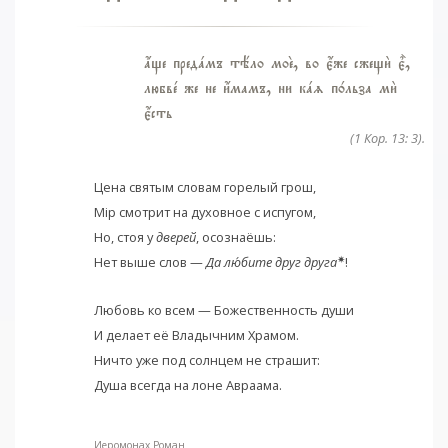
ѓще предaмъ тёло моE, во є4же сжещи2 є5,
любвe же не и4мамъ, ни кaz п0льза ми2
є4сть
(1 Кор. 13: 3).
Цена святым словам горелый грош,
Мiр смотрит на духовное с испугом,
Но, стоя у
дверей
, осознаёшь:
✷
Нет выше слов —
Да лю
бите друг друга
!
Любовь ко всем — Божественность души
И делает её Владычним Храмом.
Ничто уже под солнцем не страшит:
Душа всегда на лоне Авраама.
Иеромонах Роман