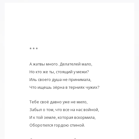
* * *
А жатвы много. Делателей мало,
Но кто же ты, стоящий у межи?
Иль своего душа не принимала,
Что ищешь зёрна в терниях чужих?
Тебе своё давно уже не мило,
Забыл о том, что все на нас войной,
И к той земле, которая вскормила,
Оборотился гордою спиной.