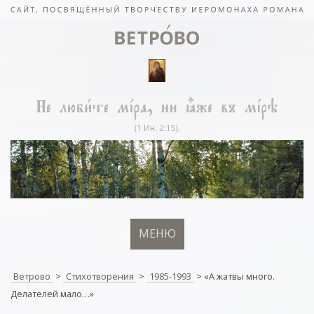
МЕНЮ
Ветрово
>
Стихотворения
>
1985-1993
>
«А жатвы много.
Делателей мало…»