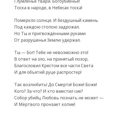
Глумленье твари. Богоубиенье!
Тоска в народе, в Небесах тоска!
Померкло солнце. И бездушный камень
Под каждою стопою задрожал.
Но Ты и пригвождёнными руками
От разрушенья Землю удержал.
Ты — Бог! Тебе не невозможно это!
В ответ на зло, на принятый позор,
Благословил Крестом все части Света
И для объятий руце распростер!
Так возлюбить! До Смерти! Боже! Боже!
Кого? За что? И кто вместил сие?
Собор убийц Любовь познать не может —
И Мёртвого пронзает копие!