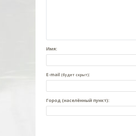
Имя:
E-mail
:
(будет скрыт)
Город (населённый пункт):