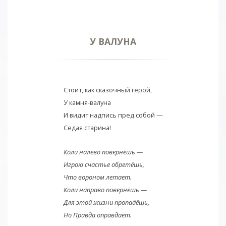
У ВАЛУНА
Стоит, как сказочный герой,
У камня-валуна
И видит надпись пред собой —
Седая старина!
Коли налево повернёшь —
Игрою счастье обретёшь,
Что вороном летает.
Коли направо повернёшь —
Для этой жизни пропадёшь,
Но Правда оправдает.