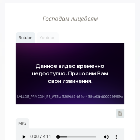
Господам лицедеям
Rutube
Youtube
MP3