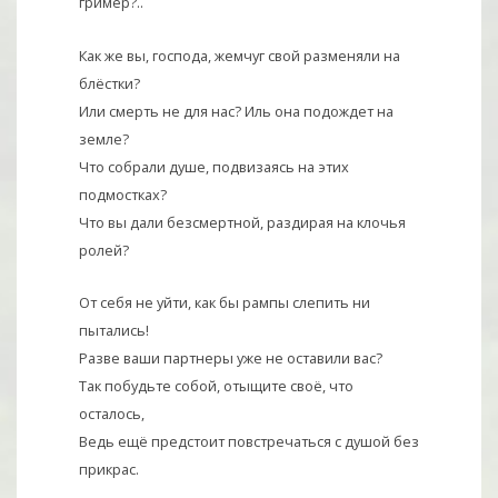
гримёр?..
Как же вы, господа, жемчуг свой разменяли на
блёстки?
Или смерть не для нас? Иль она подождет на
земле?
Что собрали душе, подвизаясь на этих
подмостках?
Что вы дали безсмертной, раздирая на клочья
ролей?
От себя не уйти, как бы рампы слепить ни
пытались!
Разве ваши партнеры уже не оставили вас?
Так побудьте собой, отыщите своё, что
осталось,
Ведь ещё предстоит повстречаться с душой без
прикрас.