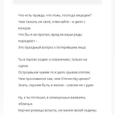
Что есть правда, что ложь, господа лицедеи?
Чем таскать не своё, отвечайте – и дело с
концом.
Что бы я ни пропел, вряд ли ваши ряды
поредеют –
Это праздный вопрос к потерявшим лицо.
Ты в героях ходил: к сожалению, только на
сцене.
Остроумьем чужим то и дело срывая хлопки,
Чем прославился сам, чем Отечеству ценен?
Знать, героем быть в жизни – совсем не с руки.
Ну, а ты потешал, в скоморошье вживаясь
обличье.
Корчил рожицы всласть, не жалея своей седины.