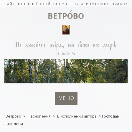
МЕНЮ
Ветрово
>
Песнопения
>
В исполнении автора
>
Господам
лицедеям