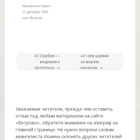
Иеромонах Роман
15 декабря 1995
скит Ветрово
Навигация
«О Сербия —
«О чём шумим
ведомая к
за морем-
по
пропятью…»
океаном…»
записям
Уважаемые читатели, прежде чем оставить
отзыв под любым материалом на сайте
«Ветрово», обратите внимание на эпиграф на
главной странице. Не нужно вопреки словам
евангелиста Иоанна склонять других читателей