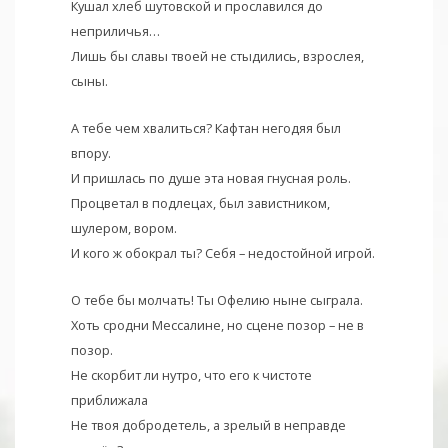
Кушал хлеб шутовской и прославился до
неприличья…
Лишь бы славы твоей не стыдились, взрослея,
сыны.
А тебе чем хвалиться? Кафтан негодяя был
впору.
И пришлась по душе эта новая гнусная роль.
Процветал в подлецах, был завистником,
шулером, вором.
И кого ж обокрал ты? Себя – недостойной игрой.
О тебе бы молчать! Ты Офелию ныне сыграла.
Хоть сродни Мессалине, но сцене позор – не в
позор.
Не скорбит ли нутро, что его к чистоте
приближала
Не твоя добродетель, а зрелый в неправде