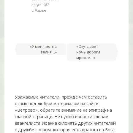
август 1987
с. Родовое
Навигация
«У меня мечта
«Окутывает
велия…»
ночь дороги
по
мраком…»
записям
Уважаемые читатели, прежде чем оставить
отзыв под любым материалом на сайте
«Ветрово», обратите внимание на эпиграф на
главной странице. Не нужно вопреки словам
евангелиста Иоанна склонять других читателей
к дружбе с мiром, которая есть вражда на Бога.