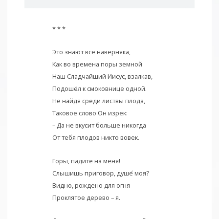
* * *
Это знают все наверняка,
Как во времена поры земной
Наш Сладчайший Иисус, взалкав,
Подошёл к смоковнице одной.
Не найдя среди листвы плода,
Таковое слово Он изрек:
– Да не вкусит больше никогда
От тебя плодов никто вовек.
Горы, падите на меня!
Слышишь приговор, душе
моя?
Видно, рождено для огня
Проклятое дерево – я.