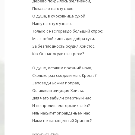
Дерево покрылось желтизной,
Показало наготу свою.
О душе, в смоковнице сухой
Нашу наготу я узнаю.
Только с нас гораздо больший спрос:
Мы с тобой лишь для добра сухи.
За безплодность осудил Христос,
Как Он нас осудит за грехи?
О душе, оставим прежний нрав,
Сколько раз сходили мы с Креста?
Заповеди Божии поправ,
Оставляли алчущим Христа.
Для чего забыли смертный час
И не проливаем горьких слёз?
Иль насытит оправданьем нас
Нами не насыщенный Христос?
иеромонах Роман