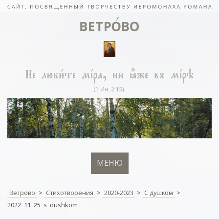
МЕНЮ
Ветрово
>
Стихотворения
>
2020-2023
>
С душком
>
2022_11_25_s_dushkom