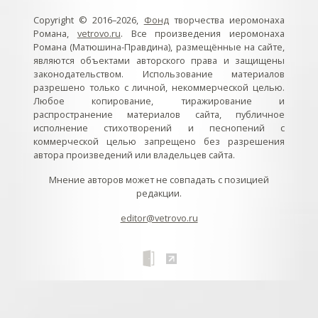
Copyright © 2016–2026,
Фонд
творчества иеромонаха
Романа,
vetrovo.ru
. Все произведения иеромонаха
Романа (Матюшина-Правдина), размещённые на сайте,
являются объектами авторского права и защищены
законодательством. Использование материалов
разрешено только с личной, некоммерческой целью.
Любое копирование, тиражирование и
распространение материалов сайта, публичное
исполнение стихотворений и песнопений с
коммерческой целью запрещено без разрешения
автора произведений или владельцев сайта.
Мнение авторов может не совпадать с позицией
редакции.
editor@vetrovo.ru
// // //Ftakar - disabled. //
//
// // // // // // // // // // // // // //
//
// // // // // // // // // // // // // // // // Раздел «Песнопения».