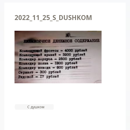
2022_11_25_S_DUSHKOM
Навигация
С душком
по