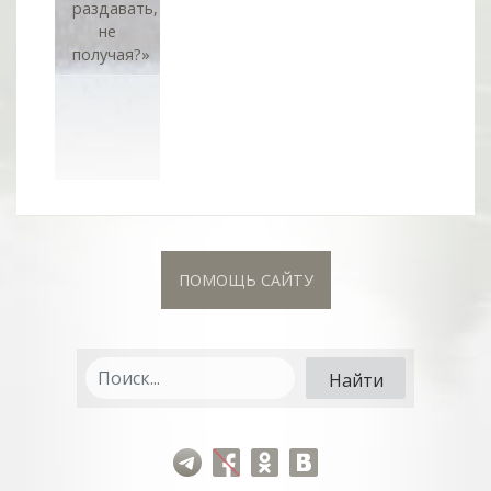
раздавать,
не
получая?»
ПОМОЩЬ САЙТУ