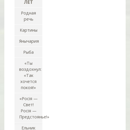
ЛЕТ
Родная
речь
Картины
Янычария
Рыба
«Ты
воздохнул:
«Так
хочется
покоя!»
«Росiя —
Свет!
Росiя —
Предстоянье!»
Ельник