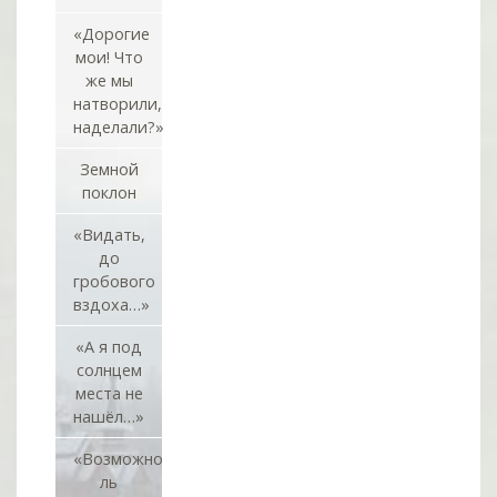
«Дорогие
мои! Что
же мы
натворили,
наделали?»
Земной
поклон
«Видать,
до
гробового
вздоха…»
«А я под
солнцем
места не
нашёл…»
«Возможно
ль