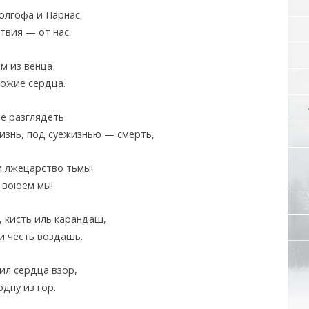
олгофа и Парнас.
твия — от нас.
м из венца
хожие сердца.
е разглядеть
знь, под суежизнью — смерть,
и лжецарство тьмы!
 воюем мы!
, кисть иль карандаш,
и честь воздашь.
ил сердца взор,
дну из гор.