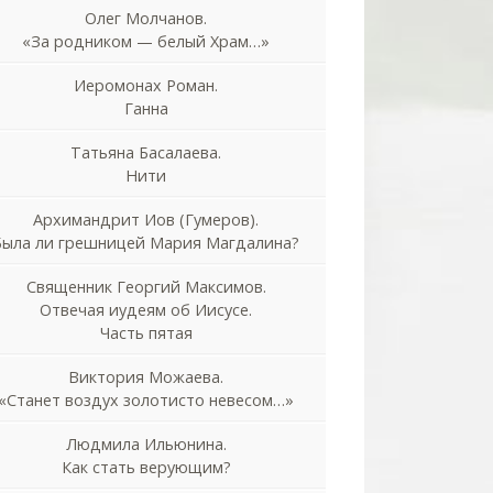
Олег Молчанов.
«За родником — белый Храм…»
Иеромонах Роман.
Ганна
Татьяна Басалаева.
Нити
Архимандрит Иов (Гумеров).
Была ли грешницей Мария Магдалина?
Священник Георгий Максимов.
Отвечая иудеям об Иисусе.
Часть пятая
Виктория Можаева.
«Станет воздух золотисто невесом…»
Людмила Ильюнина.
Как стать верующим?