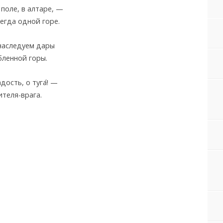
 поле, в алтаре, —
егда одной горе.
 наследуем дары
бленной горы.
дость, о туга
! —
ителя-врага.