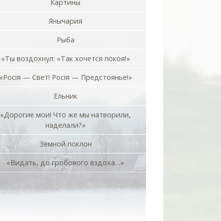
Картины
Янычария
Рыба
«Ты воздохнул: «Так хочется покоя!»
«Росiя — Свет! Росiя — Предстоянье!»
Ельник
«Дорогие мои! Что же мы натворили,
наделали?»
Земной поклон
«Видать, до гробового вздоха…»