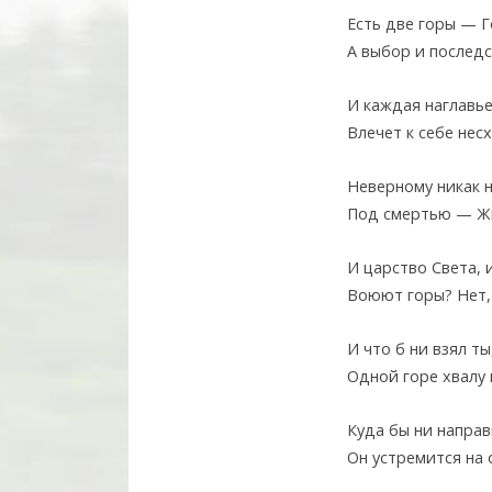
Есть две горы — Г
А выбор и последс
И каждая наглавье
Влечет к себе нес
Неверному никак н
Под смертью — Жи
И царство Света, 
Воюют горы? Нет,
И что б ни взял ты
Одной горе хвалу 
Куда бы ни направ
Он устремится на о