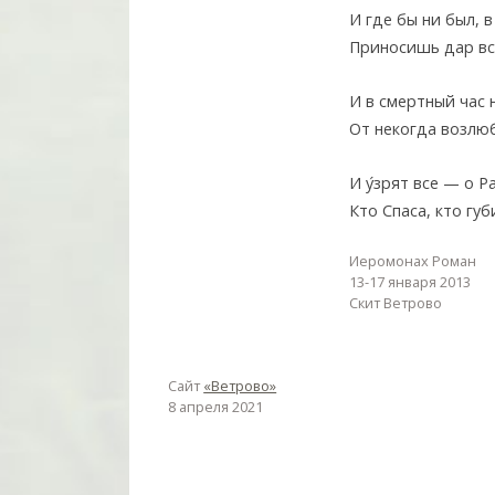
И где бы ни был, в
Приносишь дар вс
И в смертный час
От некогда возлю
И у
зрят все — о Ра
Кто Спаса, кто губ
Иеромонах Роман
13-17 января 2013
Скит Ветрово
Сайт
«Ветрово»
8 апреля 2021