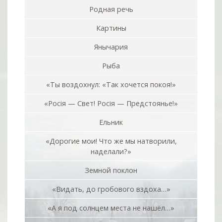
Родная речь
Картины
Янычария
Рыба
«Ты воздохнул: «Так хочется покоя!»
«Росiя — Свет! Росiя — Предстоянье!»
Ельник
«Дорогие мои! Что же мы натворили,
наделали?»
Земной поклон
«Видать, до гробового вздоха…»
«А я под солнцем места не нашёл…»