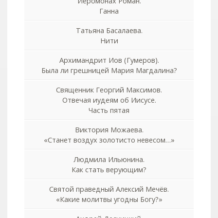
Иеромонах Роман.
Ганна
Татьяна Басалаева.
Нити
Архимандрит Иов (Гумеров).
Была ли грешницей Мария Магдалина?
Священник Георгий Максимов.
Отвечая иудеям об Иисусе.
Часть пятая
Виктория Можаева.
«Станет воздух золотисто невесом…»
Людмила Ильюнина.
Как стать верующим?
Святой праведный Алексий Мечёв.
«Какие молитвы угодны Богу?»