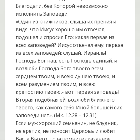
Благодати, без Которой невозможно
исполнить Заповеди.
«Один из книжников, слыша их прения и
видя, что Иисус хорошо им отвечал,
подошел и спросил Его: какая первая из
всех заповедей? Иисус отвечал ему: первая
из всех заповедей: слушай, Израиль!
Господь Бог наш есть Господь единый; и
возлюби Господа Бога твоего всем
сердцем твоим, и всею душею твоею, и
всем разумением твоим, и всею
крепостию твоею,- вот первая заповедь!
Вторая подобная ей: возлюби ближнего
твоего, как самого себя. Иной большей сих
заповеди нет». (Мк. 12.28 – 12.31).
Если муж хороший семьянин, не блудник,
не еретик, не поносит Церковь и любит
Вас, а Вы его, то вспомните сказанное