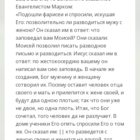
Евангелистом Марком:
«Подошли фарисеи и спросили, искушая
Его: позволительно ли разводиться мужу с
женою? Он сказал им в ответ: что
заповедал вам Моисей? Они сказали:
Моисей позволил писать разводное
письмо и разводиться. Иисус сказал им в
ответ: по жестокосердию вашему он
написал вам сию заповедь. В начале же
создания, Бог мужчину и женщину
сотворил их. Посему оставит человек отца
своего и мать и прилепится к жене своей, и
будут два одною плотью; так что они уже
не двое, но одна плоть. Итак, что Бог
сочетал, того человек да не разлучает. В
доме ученики Его опять спросили Его о том
же. Он сказал им: || кто разведется с
женою своею и женится на другой, тот