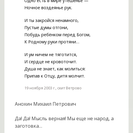
Одно есть в мире утешенье —
Ночное воздеянье рук.
И ты закройся ненамного,
Пустые думы отгони,
Побудь ребёнком перед Богом,
К Родному руки протяни…
И ум ничем не тяготится,
И сердце не кровоточит.
Душа не знает, как молиться:
Припав к Отцу, дитя молчит.
19 ноября 2003 г., скит Ветрово
Анохин Михаил Петрович
Да! Да! Мысль верная! Мы еще не народ, а
заготовка…